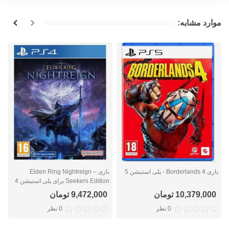
موارد مشابه:
بازی Borderlands 4 - پلی استیشن 5
بازی Elden Ring Nightreign –
Seekers Edition برای پلی استیشن 4
n
10,379,000 تومان
9,472,000 تومان
0 نظر
0 نظر