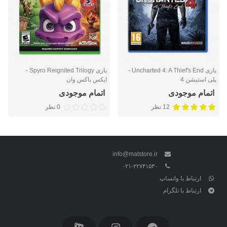
بازی Uncharted 4: A Thief's End -
بازی Spyro Reignited Trilogy -
پلی استیشن 4
ایکس باکس وان
اتمام موجودی
اتمام موجودی
12 نظر
0 نظر
info@matstore.ir
۰۲۱-۲۲۷۴۱۵۳۰
ارتباط با واتساپ
ارتباط با تلگرام