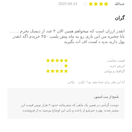
عبدالله
2020-09-14
گران
انقدر ارزان است که میخواهم همین الان ۴ عدد از دیسک بخرم.........
بابا چخبره من این بازی رو یه ماه پیش پلمپ ۴۵۰ خریدم اگه انقدر
پول دارید بدید د لست اف اث بگیرید
قیمت مناسب
ارزش خرید
گرافیک و پویایی
آیا این نظر برای شما مفید بود؟
بله
خیر
پاسخ از مت استور:
دوست گرامی در همین یک ماهی که میفرمائيد حدود ۷ هزار تومن قیمت ارز
بیشتر شده. بهتره خبرشو از باعث و بانی این اوضاع بپرسید نه از فروشنده.