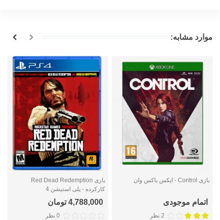
موارد مشابه:
بازی Control - ایکس باکس وان
بازی Red Dead Redemption
کارکرده - پلی استیشن 4
ا
اتمام موجودی
4,788,000 تومان
2 نظر
0 نظر