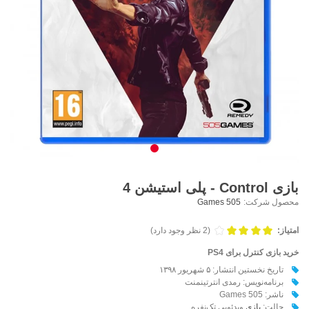
بازی Control - پلی استیشن 4
محصول شرکت:
505 Games
امتیاز:
(2 نظر وجود دارد)
خرید بازی کنترل برای PS4
تاریخ نخستین انتشار: ۵ شهریور ۱۳۹۸
برنامه‌نویس: رمدی انترتینمنت
ناشر: 505 Games
حالت:
بازی
ویدئویی تک‌نفره