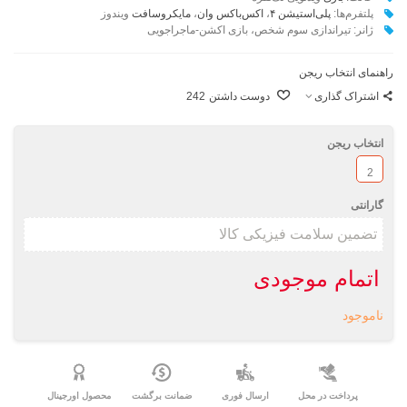
پلتفرم‌ها:
پلی‌استیشن ۴
،
اکس‌باکس وان
،
مایکروسافت
ویندوز
ژانر: تیراندازی سوم شخص، بازی اکشن-ماجراجویی
راهنمای انتخاب ریجن
اشتراک گذاری
دوست داشتن
242
انتخاب ریجن
2
گارانتی
اتمام موجودی
ناموجود
پرداخت در محل
ارسال فوری
ضمانت برگشت
محصول اورجینال