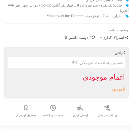
حالت: یک نفره - چند نفره (دو الی چهار نفر آنلاین Co-Op - دو الی چهار نفر PvP
آنلاین)
دارای بسته گسترش‌دهنده Shadow of the Erdtree
وضعیت:
پلمپ
اشتراک گذاری
دوست داشتن
0
گارانتی
اتمام موجودی
ناموجود
پرداخت در محل
ارسال فوری
ضمانت برگشت
محصول اورجینال