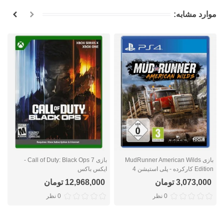
موارد مشابه:
بازی MudRunner American Wilds
بازی Call of Duty: Black Ops 7 -
Edition کارکرده - پلی استیشن 4
ایکس باکس
ا
3,073,000 تومان
12,968,000 تومان
0 نظر
0 نظر