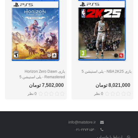
بازی NBA 2K25 - پلی استیشن 5
بازی Horizon Zero Dawn
Remastered - پلی استیشن 5
8,021,000 تومان
7,502,000 تومان
0 نظر
0 نظر
info@matstore.ir
۰۲۱-۲۲۷۴۱۵۳۰
ارتباط با واتساپ