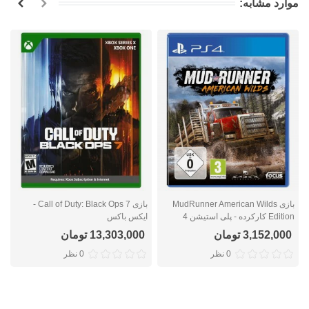
موارد مشابه:
بازی MudRunner American Wilds
بازی Call of Duty: Black Ops 7 -
Edition کارکرده - پلی استیشن 4
ایکس باکس
ا
3,152,000 تومان
13,303,000 تومان
0 نظر
0 نظر