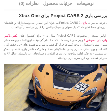
توضیحات
جزئیات محصول
نظرات (0)
بررسی بازی Project CARS 2 برای Xbox One
با توجه به نمرات
بازی
Project CARS 2 می توان این امید را به دوست‌داران و عاشقان
بازی‌های مسابقه‌ای داد که یک عنوان ریسینگ چالش برانگیزی در انتظار آنها است.
اولین نسخه از مجموعه Project CARS سال ۲۰۱۵ برای کنسول های
ایکس باکس
وان
،
پلی استیشن ۴
و پی سی عرضه شد که به خاطر گرافیک خارق العاده و پیست های
متنوع، مورد استقبال و توجه گیمرها قرار گرفت. به دنبال موفقیت های «پروجکت کارز
۱»، استودیوی سازنده بازی یعنی «اسلایتلی مد» و شرکت ناشر بازی «باندای نامکو
انترتینمنت» به فکر ادامه ساخت این سری افتادند و سرانجام ، در تابستان سال ۹۴ به
معرفی نسخه دوم این سری بازی پرداختند.