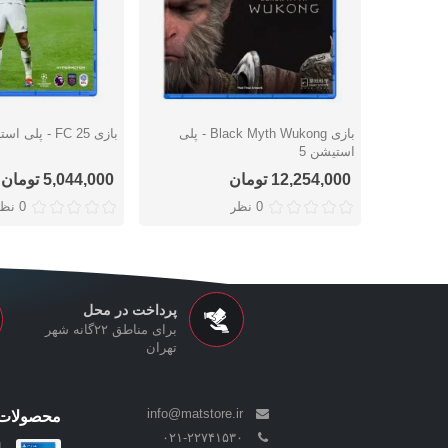
بازی Black Myth Wukong - پلی
بازی FC 25 - پلی استیشن 5
دوست داشتن
دوست داشتن
استیشن 5
12,254,000 تومان
5,044,000 تومان
0 نظر
0 نظر
پرداخت در محل
برای مناطق ۲۲گانه شهر
تهران
info@matstore.ir
محصولات 
۰۲۱-۲۲۷۴۱۵۳۰