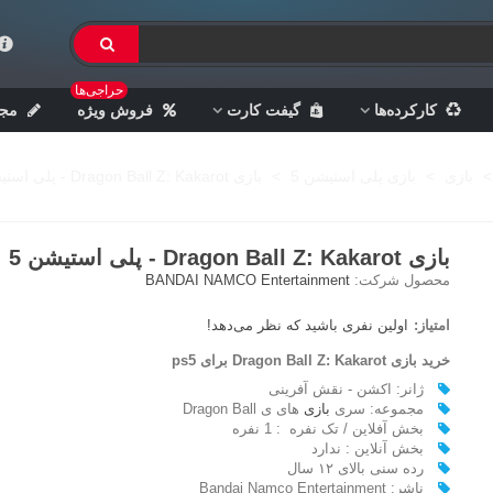
حراجی‌ها
کارکرده‌ها
گیفت کارت
فروش ویژه
مجل
>
بازی
>
بازی پلی استیشن 5
>
بازی Dragon Ball Z: Kakarot - پلی استیشن 5
بازی Dragon Ball Z: Kakarot - پلی استیشن 5
محصول شرکت:
BANDAI NAMCO Entertainment
امتیاز:
اولین نفری باشید که نظر می‌دهد!
خرید بازی Dragon Ball Z: Kakarot برای ps5
ژانر: اکشن - نقش آفرینی
مجموعه: سری
بازی
های ی Dragon Ball
بخش آفلاین / تک نفره : 1 نفره
بخش آنلاین : ندارد
رده سنی بالای ۱۲ سال
ناشر: Bandai Namco Entertainment