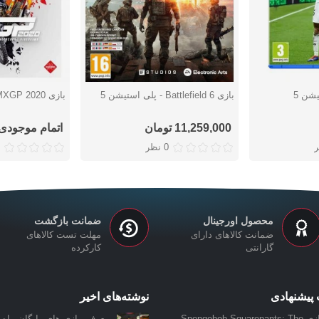
بازی Battlefield 6 - پلی استیشن 5
بازی MXGP 2020 - پلی استیشن 5
دوست داشتن
دوست دا
11,259,000 تومان
اتمام موجودی
0 نظر
محصول اورجینال
ضمانت بازگشت
ضمانت کالاهای دارای
مهلت تست کالاهای
گارانتی
کارکرده
پیشنهادی
نوشته‌های اخیر