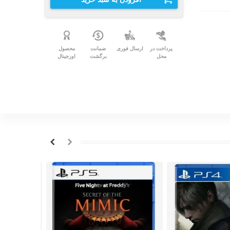
پرداخت در
ارسال فوری
ضمانت
محصول
محل
برگشت
اورجینال