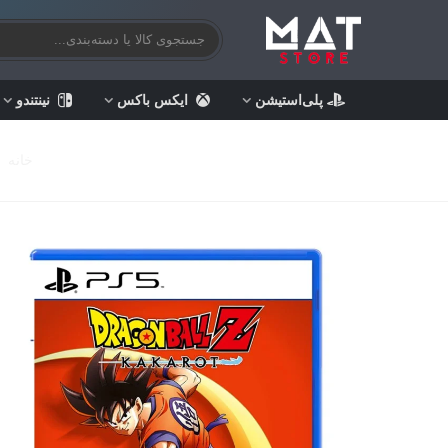
پلی‌استیشن
ایکس باکس
نینتندو
خانه