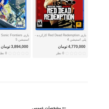
بازی Red Dead Redemption کارکرده -
با
دوست داشتن
دوست داشتن
پلی استیشن 4
استیشن 5
4,770,000 تومان
3,894,000 تومان
0 نظر
0 نظر
مشخصات عمومی