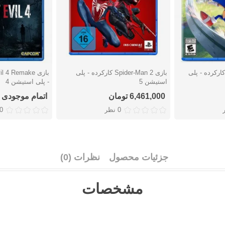
زی Sonic Frontiers کارکرده - پلی
بازی Spider-Man 2 کارکرده - پلی
دوست داشتن
دوست دا
استیشن 5
- پلی استیشن 4
6,461,000 تومان
اتمام موجودی
0 نظر
0 نظ
جزئیات محصول
نظرات (0)
مشخصات