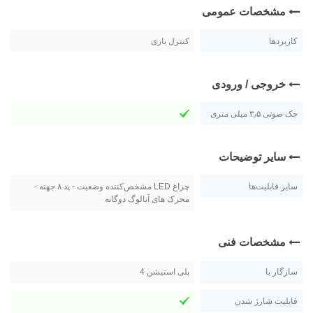
مشخصات عمومی
کاربردها
کنترل بازی
خروجی / ورودی
جک صوتی ۳٫۵ میلی متری
سایر توضیحات
سایر قابلیت‌ها
چراغ LED مشخص‌کننده وضعیت - پد ۸ جهته -
محرک های آنالوگ دوگانه
مشخصات فنی
سازگار با
پلی استیشن 4
قابلیت شارژ شدن