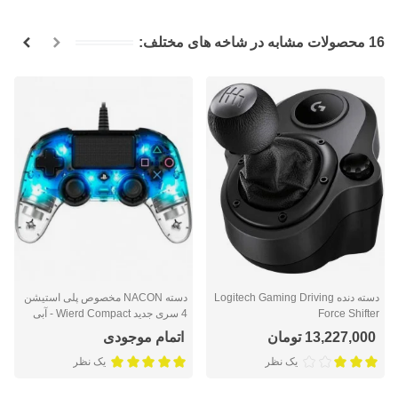
16 محصولات مشابه در شاخه های مختلف:
دسته دنده Logitech Gaming Driving
دسته NACON مخصوص پلی استیشن
Force Shifter
4 سری جدید Wierd Compact - آبی
کریستالی
13,227,000 تومان
اتمام موجودی
یک نظر
یک نظر