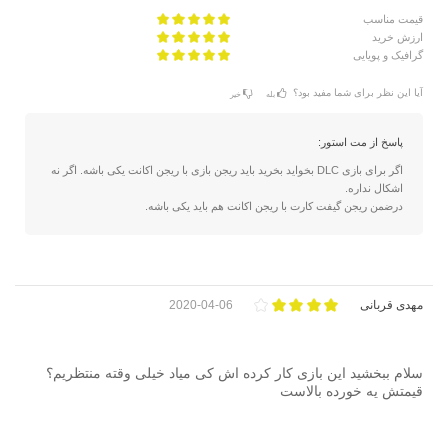
قیمت مناسب
ارزش خرید
گرافیک و پویایی
آیا این نظر برای شما مفید بود؟
بله
خیر
پاسخ از مت استور:
اگر برای بازی DLC بخواید بخرید باید ریجن بازی با ریجن اکانت یکی باشه. اگر نه
اشکال نداره.
درضمن ریجن گیفت کارت با ریجن اکانت هم باید یکی باشه.
مهدی قربانی
2020-04-06
سلام ببخشید این بازی کار کرده اش کی میاد خیلی وقته منتظریم؟
قیمتش یه خورده بالاست