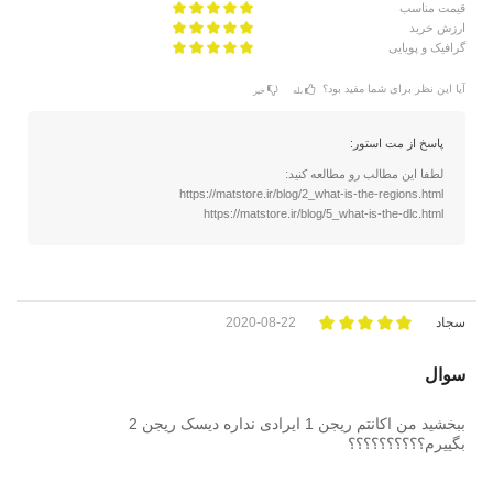
قیمت مناسب
ارزش خرید
گرافیک و پویایی
آیا این نظر برای شما مفید بود؟
بله
خیر
پاسخ از مت استور:
لطفا این مطالب رو مطالعه کنید:
https://matstore.ir/blog/2_what-is-the-regions.html
https://matstore.ir/blog/5_what-is-the-dlc.html
سجاد
2020-08-22
سوال
ببخشید من اکانتم ریجن 1 ایرادی نداره دیسک ریجن 2
بگییرم؟؟؟؟؟؟؟؟؟؟