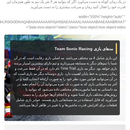
در یک زمان کوتاه به دست می‌آورد. اگر که بتوانید هر ۳ نفر یک تیم به طور همزمان این
قدرت خود را فعال کنید زمان و سرعت بیشتری را به دست می‌آورید.
" width="100%" height="auto"
;base64,R0lGODlhAQABAIAAAAAAAP///yH5BAEAAAAALAAAAAABAAEAAAIBRAA7"
data-mce-object="video" class="mce-object mce-object-video">
مدهای بازی Team Sonic Racing
این بازی شامل 4 مد مختلف می‌باشد. مد اصلی بازی رقابت است که در آن
شما با تیم‌های دیگر به مسابقه می‌پردازید و تیم دارای بیشترین امتیاز برنده
بازی خواهد بود. دیگر مد بازی Time Trail نام دارد که در آن فقط سرعت و
زمان رسیدن به خط پایان اهمیت دارد. بازی دوستانه دیگر مد بازی است که
در آن می‌توانید قوانین مورد نظر خود را به صورت آزادانه انتخاب کنید و در
آخر مد داستانی بازی که به صورت تک نفره می‌توانید آن را انجام دهید. در
مد داستانی به شما ماموریت‌های مختلفی داده می‌شود که بتوانید با
روش‌های مختلف بازی آشنا شوید و با انجام آن‌ها جوایزی را به دست
می‌آورید که قابل استفاده در مد مسابقاتی بازی هستند. جوایز بازی شامل
قطعات برای افزایش قدرت ماشین‌ها و یا تغییر در ظاهر آن‌ها می‌باشد.