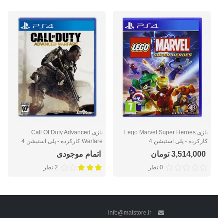
بازی Lego Marvel Super Heroes
بازی Call Of Duty Advanced
کارکرده - پلی استیشن 4
Warfare کارکرده - پلی استیشن 4
3,514,000 تومان
اتمام موجودی
0 نظر
2 نظر
info@matstore.ir