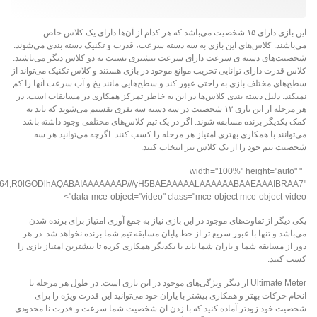
این بازی دارای ۱۵ شخصیت می‌باشد که هر کدام از آن‌ها دارای یک کلاس خاص
می‌باشند. کلاس‌های این بازی به سه دسته سرعت، قدرت و تکنیک دسته بندی می‌شوند.
شخصیت‌های دسته ی سرعت دارای سرعت بیشتری نسبت به دو کلاس دیگر می‌باشند.
کلاس قدرت دارای توانایی تخریب موانع موجود در بازی هستند و کلاس تکنیک می‌تواند از
سطح‌های مختلف بازی به راحتی عبور کند و سطح‌هایی مانند یخ و آب سرعت آنها را کم
نمیکند. دلیل دسته بندی کلاس‌ها در این به خاطر تمرکز همکاری در مسابقات است. در
هر مرحله از این بازی ۱۲ شخصیت در سه دسته سه نفری تقسیم می‌شوند که باید به
کمک یکدیگر برنده مسابقه شوند. اگر در یک تیم کلاس‌های مختلفی وجود داشته باشد
می‌توانند با همکاری بهتری امتیاز هر مرحله را کسب کنند. اگرچه می‌توانید هر سه
شخصیت تیم خود را از یک کلاس نیز انتخاب کنید.
" width="100%" height="auto"
;base64,R0lGODlhAQABAIAAAAAAAP///yH5BAEAAAAALAAAAAABAAEAAAIBRAA7"
data-mce-object="video" class="mce-object mce-object-video">
یکی دیگر از تفاوت‌های موجود در این بازی نیاز به جمع آوری امتیاز برای برنده شدن
می‌باشد و تنها با عبور سریع تر از خط پایان مسابقه تیم شما برنده نخواهد شد. در هر
دور از مسابقه شما و یاران شما باید با یکدیگر همکاری کرده تا بیشترین امتیاز بازی را
کسب کنند.
Ultimate Meter از دیگر ویژگی‌های موجود در این بازی است. در طول هر مرحله با
انجام حرکات بهتر و همکاری بیشتر با یاران خود می‌توانید این قدرت ویژه را برای
شخصیت خود زودتر آماده کنید که با زدن آن شخصیت شما سرعت و قدرت نا­ محدودی