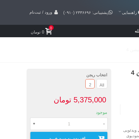
ورود / ثبت‌نام
راهنمایی
پشتیبانی: ۲۳۳۶۶۹۶ (۰۹۱۰)
0
ه
0 تومان
انتخاب ریجن
2
All
5,375,000 تومان
موجود
+
-
ویدئویی
تودیوی
افزودن به سبد خرید