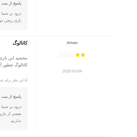
پاسخ از مت ا
درود بر شما
بازی ریجن دو
کاتالوگ
Arman
ببخشید این بازی 
کاتالوگ چطور آی
2020-03-04
آیا این نظر برای شم
پاسخ از مت ا
درود بر شما
نداریم.