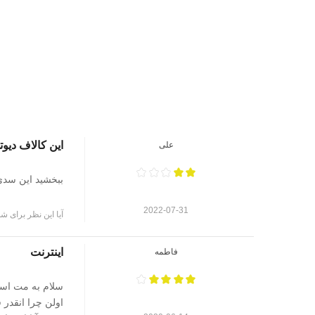
این کالاف دیوتی بلک اپس۳ گ
علی
ببخشید این سدی
2022-07-31
آیا این نظر برای شم
اینترنت
فاطمه
سلام به مت است
اولن چرا انقدر 