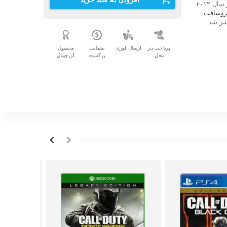
تری‌آرک ساخته شده‌است. این بازی ادامهٔ نسخه ندای وظیفه: بلک اپس ۲ در سال ۲۰۱۲
روسافت
پرداخت در
ارسال فوری
ضمانت
محصول
محل
برگشت
اورجینال