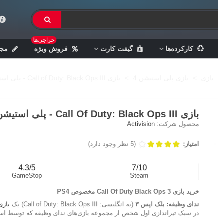
حراجی‌ها
کارکرده‌ها
گیفت کارت
فروش ویژه
مجل
بازی
>
بازی پلی استیشن 4
>
بازی Call of Duty: Black Ops III - پلی استیشن 4
بازی Call Of Duty: Black Ops III - پلی استیشن 4
محصول شرکت:
Activision
امتیاز:
(5 نظر وجود دارد)
4.3/5
7/10
GameStop
Steam
خرید بازی Call Of Duty Black Ops 3 مخصوص PS4
ندای وظیفه: بلک اپس ۳
(به انگلیسی: Call of Duty: Black Ops III) یک
بازی
در سبک تیراندازی اول شخص از مجموعه بازی‌های ندای وظیفه که توسط اس