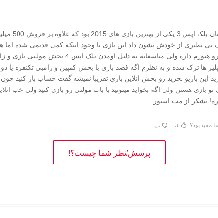
سلام ببینید دوستان بلک اپس 3 یکی
افیک بی نظیری از خودش نشون داد این بازی با وجود اینکه کمی قدیمی شده اما ه
جذابیت خودش رو هنوزم داره ولی متاسفانه به دلیل اومدن بلک اپس 4 بخش مول
یر ها ترک شده و به نظرم اگه قصد بازی با بخش کمپین و زامبی تکنفره یا دونف
رید این بازیو بخرید رو بخش انلاین بازی تقریبا نمیشه گفت حساب باز کنید چون 
و بازی هستن ولی اگه بخواید میتونید با بات مولتی رو بازی کنید ولی خب انلای
ه! تشکر از مت استور
ا مفید بود؟
بله
خیر
پرسش/نظر شما چیست؟!