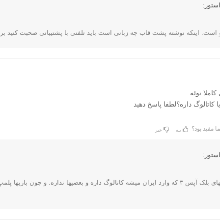
ستور:
 است. اینکه نوشته پشت قاب چه زبانی است باید تلفنی با پشتیبانی صحبت کنید بر
کاملا نوئه
ا کاتالوگ داره؟لطفا پاسخ دهید
ا مفید بود؟
بله
خیر
ستور:
بعضی از بازیهای بلک آپس ۳ که وارد ایران میشه کاتالوگ داره و بعضیها نداره. و چ