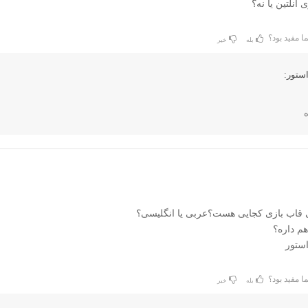
 آنلتین یا نه؟
ا مفید بود؟
بله
خیر
ستور:
ه
 قاب بازی کجایی هست؟عربی یا انگلیسی؟
هم داره؟
استور
ا مفید بود؟
بله
خیر