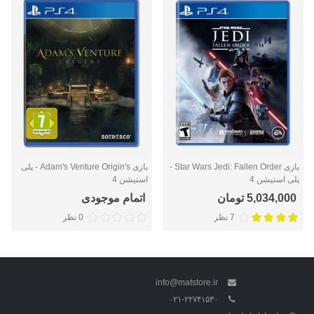
بازی Star Wars Jedi: Fallen Order -
بازی Adam's Venture Origin's - پلی
پلی استیشن 4
استیشن 4
5,034,000 تومان
اتمام موجودی
7 نظر
0 نظر
info@matstore.ir
۰۲۱-۲۲۷۴۱۵۳۰