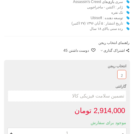
سری
بازی
‌های Assassin's Creed
ژانر : اکشن - ماجراجویی
تک نفره
توسعه دهنده : Ubisoft
تاریخ انتشار : ۵ آبان ۱۳۹۶ (۲۷ اکتبر)
رده سنی بالای ۱۸ سال
راهنمای انتخاب ریجن
اشتراک گذاری
دوست داشتن
45
انتخاب ریجن
2
گارانتی
2,914,000 تومان
موجود برای سفارش
+
-