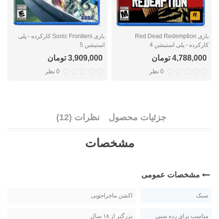
بازی Red Dead Redemption
بازی Sonic Frontiers کارکرده - پلی
کارکرده - پلی استیشن 4
استیشن 5
ا
4,788,000 تومان
3,909,000 تومان
0 نظر
0 نظر
جزئیات محصول
نظرات (12)
مشخصات
مشخصات عمومی
سبک
اکشن ماجراجویی
مناسب برای رده سنی
بزرگتر از ۱۸ سال