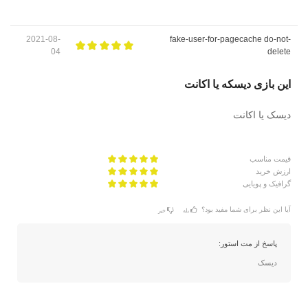
2021-08-
fake-user-for-pagecache do-not-
04
delete
این بازی دیسکه یا اکانت
دیسک یا اکانت
قیمت مناسب
ارزش خرید
گرافیک و پویایی
آیا این نظر برای شما مفید بود؟
بله
خیر
پاسخ از مت استور:
دیسک