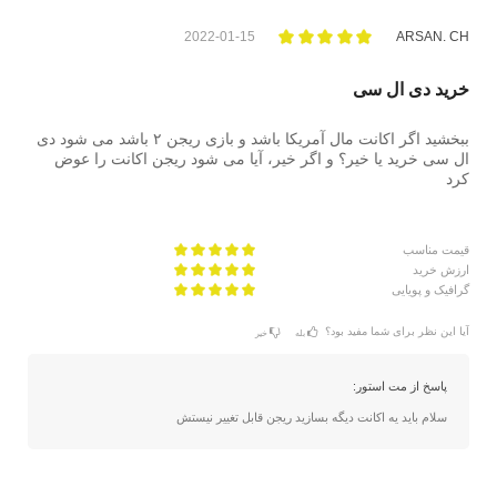
2022-01-15
ARSAN. CH
خرید دی ال سی
ببخشید اگر اکانت مال آمریکا باشد و بازی ریجن ۲ باشد می شود دی
ال سی خرید یا خیر؟ و اگر خیر، آیا می شود ریجن اکانت را عوض
کرد
قیمت مناسب
ارزش خرید
گرافیک و پویایی
آیا این نظر برای شما مفید بود؟
بله
خیر
پاسخ از مت استور:
سلام باید یه اکانت دیگه بسازید ریجن قابل تغییر نیستش