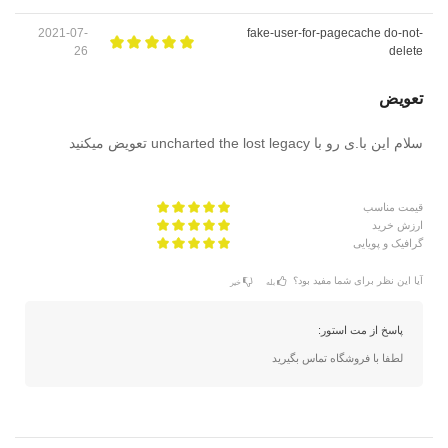
2021-07-
fake-user-for-pagecache do-not-
26
delete
تعویض
سلام این با.ی رو با uncharted the lost legacy تعویض میکنید
قیمت مناسب
ارزش خرید
گرافیک و پویایی
آیا این نظر برای شما مفید بود؟
بله
خیر
پاسخ از مت استور:
لطفا با فروشگاه تماس بگیرید