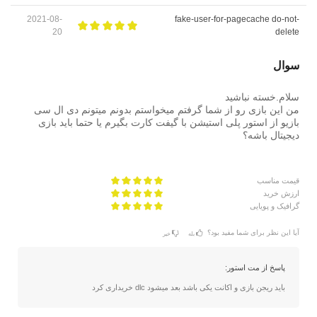
2021-08-
fake-user-for-pagecache do-not-
20
delete
سوال
سلام.خسته نباشید
من این بازی رو از شما گرفتم میخواستم بدونم میتونم دی ال سی
بازیو از استور پلی استیشن با گیفت کارت بگیرم یا حتما باید بازی
دیجیتال باشه؟
قیمت مناسب
ارزش خرید
گرافیک و پویایی
آیا این نظر برای شما مفید بود؟
بله
خیر
پاسخ از مت استور:
باید ریجن بازی و اکانت یکی باشد بعد میشود dlc خریداری کرد