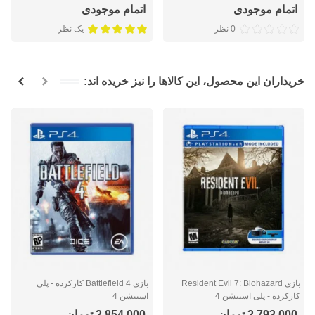
اتمام موجودی
اتمام موجودی
0 نظر
یک نظر
خریداران این محصول، این کالاها را نیز خریده اند:
بازی Resident Evil 7: Biohazard
بازی Battlefield 4 کارکرده - پلی
کارکرده - پلی استیشن 4
استیشن 4
2,793,000 تومان
2,854,000 تومان