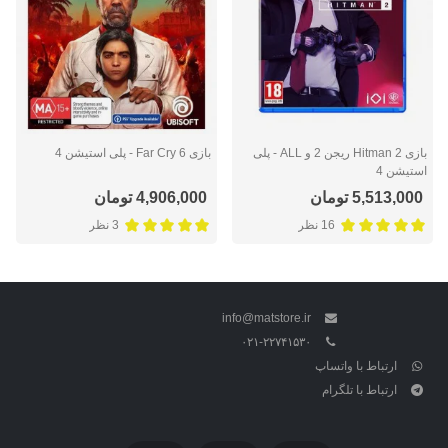
بازی Hitman 2 ریجن 2 و ALL - پلی
بازی Far Cry 6 - پلی استیشن 4
استیشن 4
5,513,000 تومان
4,906,000 تومان
16 نظر
3 نظر
info@matstore.ir
۰۲۱-۲۲۷۴۱۵۳۰
ارتباط با واتساپ
ارتباط با تلگرام