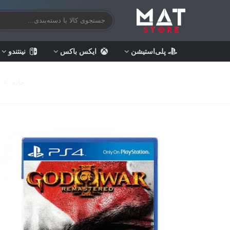
پلی‌استیشن
ایکس باکس
نینتندو
خانه
>