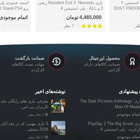
محافظ گرد و غبار پلی استیشن ۴
بازی Resident Evil 3: Nemesis ریجن
استند عمودی پلی
دوست داشتن
دوست دا
DUST PROOF
2 و ALL - پلی استیشن 4
پرو  Stand PS4
Slim/Pro
4,465,000 تومان
اتمام موجودی
ظر
7 نظر
محصول اورجینال
ضمانت بازگشت
ضمانت کالاهای دارای
مهلت تست کالاهای
گارانتی
کارکرده
پیشنهادی
نوشته‌های اخیر
بازی The Dark Pictures Anthology:
معرفی بازی‌ های رایگان ماه ن
Man Of Medan.
کاربران پی اس...
تمام موجودی
7 سال پیش
بازی PayDay 2 The Big Score
5 بازی مهمی که در ماه آبان 
رکرده - پلی استیشن 4
2018 منتشر...
تمام موجودی
7 سال پیش