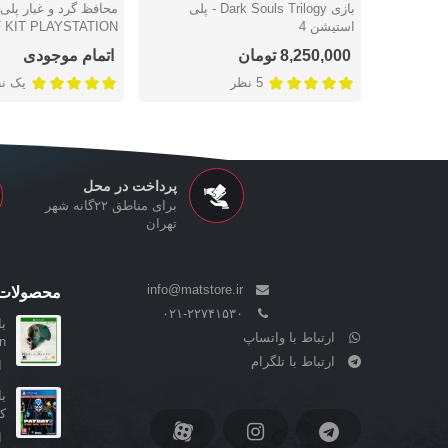
بازی Dark Souls Trilogy - پلی
دوست داشتن
دوست داشتن
استیشن 4
 KIT PLAYSTATION
4
8,250,000 تومان
اتمام موجودی
5 نظر
یک ن
پرداخت در محل
برای مناطق ۲۲گانه شهر
تهران
info@matstore.ir
محصولات 
۰۲۱-۲۲۷۴۱۵۳۰
ارتباط با واتساپ
..
ارتباط با تلگرام
ا
کا
ا