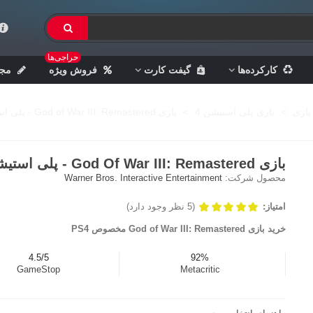
حراجی‌ها
کارکرده‌ها
گیفت کارت
فروش ویژه
مجل
بازی
>
بازی پلی استیشن 4
>
بازی God of War III: Remastered - پلی استیشن 4
بازی God Of War III: Remastered - پلی استیشن 4
محصول شرکت:
Warner Bros. Interactive Entertainment
امتیاز:
(5 نظر وجود دارد)
خرید بازی God of War III: Remastered مخصوص PS4
4.5/5
92%
GameStop
Metacritic