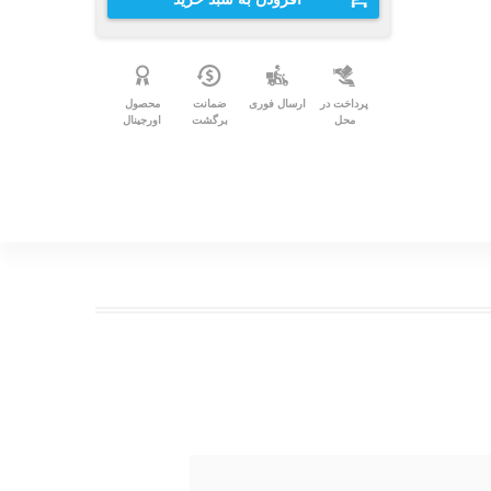
پرداخت در
ارسال فوری
ضمانت
محصول
محل
برگشت
اورجینال