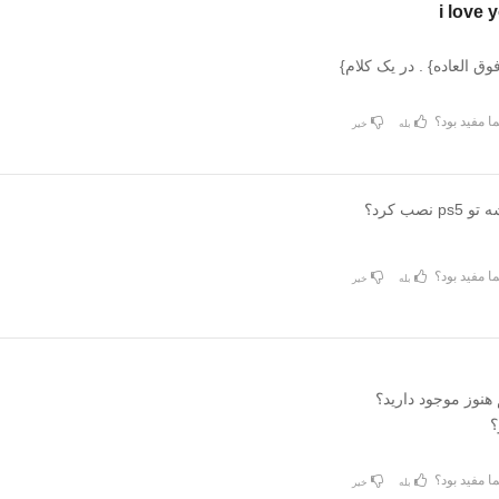
i love 
فوق العاده} . در یک کلام}
ا مفید بود؟
بله
خیر
نصب کرد؟
ا مفید بود؟
بله
خیر
هنوز موجود دارید؟
؟
ا مفید بود؟
بله
خیر