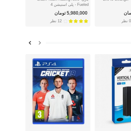
Fueled - پلی استیشن 4
استیشن 4
5,980,000 تومان
3,344,000 توما
0 نظر
12 نظر