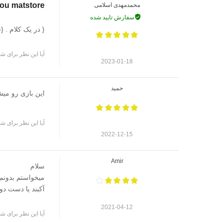
you matstore
محمدمهدی اسلامی
سفارش تایید شده
{ در یک کلام . {
آیا این نظر برای شم
2023-01-18
حمید
این بازی رو میشه تو ps5 
آیا این نظر برای شم
2022-12-15
Amir
سلام
میخواستم بدونم 
آکبند یا دست دو
2021-04-12
آیا این نظر برای شم