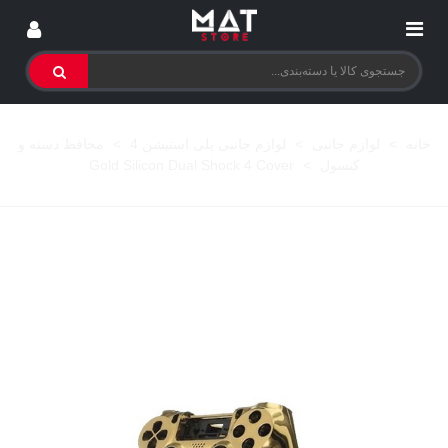
خانه
>
لوازم جانبی
>
لوازم جانبی پلی استیشن 4
>
محافظ دسته و
کنسول
>
Gold Silicon Dual Shock 4 Cover