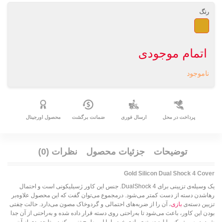
رنگ
طلائی
اتمام موجودی
ناموجود
پرداخت در محل
ارسال فوری
ضمانت برگشت
محصول اورجینال
توضیحات
جزئیات محصول
نظرات (0)
Gold Silicon Dual Shock 4 Cover
یک وسیله‌ی تزیینی برای DualShock 4. جنس این کاور ژسیلیکونی است و احتمال
رهاشدن دسته از دست کمتر می‌شود. درمجموع می‌توان گفت که این محصول علاوه‌بر
تزیین دسته‌ی
بازی
، آن را از ضربه‌های احتمالی و گردوخاک مصون می‌دارد. حالت چفتی
بودن این کاور، باعث می‌شود تا به‌راحتی روی دسته قرار داده شده و به‌راحتی از آن جدا
شود. درصورتی‌که مایلید دسته‌ی بازی خود را با این طرح تزیین کنید و تا حدودی از آن