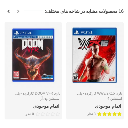
16 محصولات مشابه در شاخه های مختلف:
بازی WWE 2K15 کارکرده - پلی
بازی DOOM VFR کارکرده - پلی
استیشن 4
استیشن وی آر
اتمام موجودی
اتمام موجودی
3 نظر
0 نظر