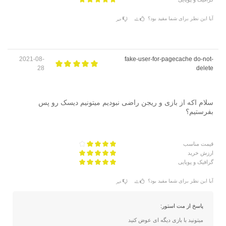
آیا این نظر برای شما مفید بود؟
بله
خیر
2021-08-
fake-user-for-pagecache do-not-
28
delete
سلام اکه از بازی و ریجن راضی نبودیم میتونیم دیسک رو پس
بفرستیم؟
قیمت مناسب
ارزش خرید
گرافیک و پویایی
آیا این نظر برای شما مفید بود؟
بله
خیر
پاسخ از مت استور:
میتونید با بازی دیگه ای عوض کنید