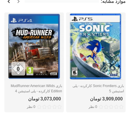
موارد مشابه:
بازی Sonic Frontiers کارکرده - پلی
بازی MudRunner American Wilds
استیشن 5
Edition کارکرده - پلی استیشن 4
ا
3,909,000 تومان
3,073,000 تومان
0 نظر
0 نظر