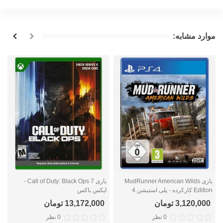
موارد مشابه:
بازی MudRunner American Wilds
بازی Call of Duty: Black Ops 7 -
Edition کارکرده - پلی استیشن 4
ایکس باکس
ا
3,120,000 تومان
13,172,000 تومان
0 نظر
0 نظر