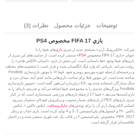
توضیحات
جزئیات محصول
نظرات (3)
بازي FIFA 17 مخصوص PS4
شرکت «الکترونیک آرتز» نسخه‌ی جدید از سری
بازی
‌های فیفا را با
عنوان «بازی FIFA 17 مخصوص
PS4
» منتشر کرده است. از جذابیت‌های این سری از
بازی‌های فیفا وجود خط داستانی است. این بخش از بازی، داستان «آلکس هانتر» را
روایت می‌کند. بازیکنی که وارد لیگ انگلستان شده و قرار است با شخصیت‌های مختلف
و برجسته‌ای ازجمله خوزه مورینیو روبه‌رو شود. فیفا ۱۷ با موتور بازی‌سازی Frostbite
ساخته شده است. این موتور قبلا برای ساخت بازی‌هایی مانند لبه‌ی آینه، میدان نبرد و
جنگ ستارگان استفاده شده بود. EA دراین‌باره این‌طور گفته است: «موتور بازی‌سازی
Frostbite ویژگی‌های جدیدی را به مجموعه‌ی فیفا اضافه می‌کند و تجربه‌ی تازه‌ای را به
بازی‌کننده‌ها می‌دهد.» فیفا 17 ازجمله بازی‌های ورزشی شبیه‌سازی است که در کنار
سری بازی‌های PES از بازی‌های بسیار محبوب و پرفروش فوتبالی به‌شمار می‌رود.
کمپانی الکترونیک آرتز آن را برای ویندوزهای
مایکروسافت
، ایکس باکس ۱، ایکس
باکس ۳۶۰ و کنسول‌های پلی‌استیشن 2، 3 و 4 تولید کرده است. بازی جذاب و زیبای
FIFA 2017 مخصوص پلی‌استیشن ۴ در قالب یک عدد بلوری منتشر شده و در اختیار
علاقه‌مندان قرار گرفته است