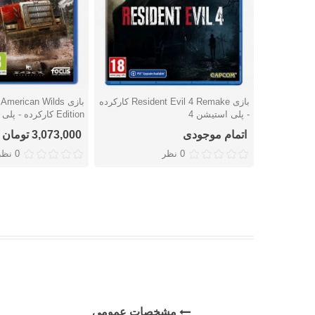
بازی Resident Evil 4 Remake کارکرده
بازی erican Wilds
دوست داشتن
دوست داشتن
- پلی استیشن 4
Edition کارکرده - پلی استیشن 4
اتمام موجودی
3,073,000 تومان
0 نظر
0 نظر
مشخصات عمومی