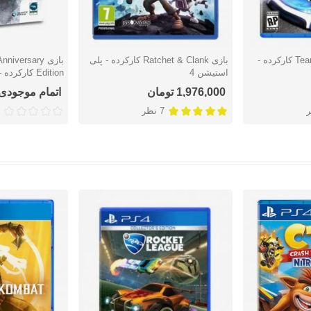
بازی Team Sonic Racing کارکرده -
بازی Ratchet & Clank کارکرده - پلی
بازی iversary
دوست داشتن
دوست دا
استیشن 4
Edition کارکرده - پلی استیشن 4
1,976,000 تومان
اتمام موجودی
7 نظر