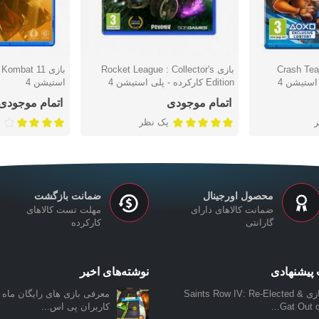
Crash Team-
بازی Rocket League : Collector's
دوست داشتن
دوست دا
Edition کارکرده - پلی استیشن 4
استیشن 4
اتمام موجودی
اتمام موجودی
یک نظر
محصول اورجینال
ضمانت بازگشت
ضمانت کالاهای دارای
مهلت تست کالاهای
گارانتی
کارکرده
پیشنهادی
نوشته‌های اخیر
بازی Saints Row IV: Re-Elected &
معرفی بازی‌ های رایگان ماه ن
Gat Out of.
کاربران پی اس...