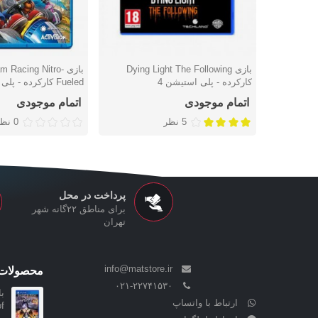
بازی Dying Light The Following
بازی  Racing Nitro
دوست داشتن
دوست داشتن
کارکرده - پلی استیشن 4
Fueled کارکرده - پلی استیشن 4
اتمام موجودی
اتمام موجودی
5 نظر
0 نظر
پرداخت در محل
برای مناطق ۲۲گانه شهر
تهران
info@matstore.ir
محصولات 
۰۲۱-۲۲۷۴۱۵۳۰
ارتباط با واتساپ
..