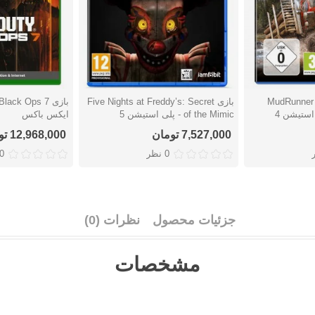
MudRunner Am
بازی Five Nights at Freddy’s: Secret
دوست داشتن
دوست دا
of the Mimic - پلی استیشن 5
ایکس باکس
7,527,000 تومان
12,968,000 تومان
0 نظر
0 نظ
جزئیات محصول
نظرات (0)
مشخصات