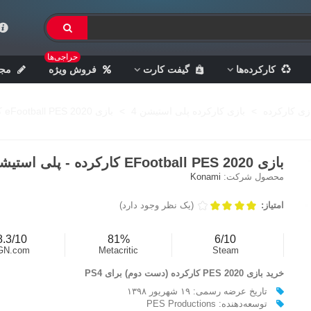
حراجی‌ها
کارکرده‌ها
گیفت کارت
فروش ویژه
مجل
زی کارکرده
>
بازی کارکرده پلی استیشن 4
>
بازی eFootball PES 2020 کارکرده - پلی استیشن 4
بازی EFootball PES 2020 کارکرده - پلی استیشن 4
محصول شرکت:
Konami
امتیاز:
(یک نظر وجود دارد)
8.3/10
81%
6/10
GN.com
Metacritic
Steam
خرید بازی PES 2020 کارکرده (دست دوم) برای PS4
تاریخ عرضه رسمی: ۱۹ شهریور ۱۳۹۸
توسعه‌دهنده: PES Productions