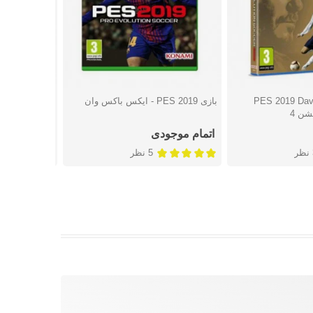
PES 2019 David
بازی PES 2019 - ایکس باکس وان
شتن
دوست داشتن
دوست
پلی استیشن 4
اتمام موجودی
6,057,000 تومان
ر
5 نظر