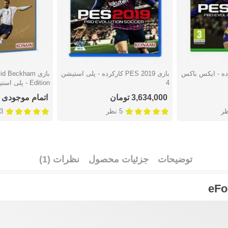
PES  کارکرده - ایکس باکس
بازی PES 2019 کارکرده - پلی استیشن
بازی  Beckham
دوست داشتن
دوست دا
4
Edition - پلی استیشن 4
3,634,000 تومان
اتمام موجودی
ظر
5 نظر
3 نظ
توضیحات
جزئیات محصول
نظرات (1)