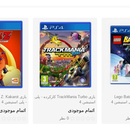
Lego Batma
بازی TrackMania Turbo کارکرده - پلی
دوست داشتن
دوست دا
استیشن 4
- پلی استیشن 4
اتمام موجودی
اتمام موجودی
ظر
0 نظر