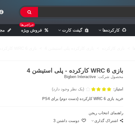
حراجی‌ها
کارکرده‌ها
گیفت کارت
فروش ویژه
مجل
ا
>
بازی کارکرده
>
بازی کارکرده پلی استیشن 4
>
بازی WRC 6 کارکرده - پلی استیشن 4
بازی WRC 6 کارکرده - پلی استیشن 4
محصول شرکت:
Bigben Interactive
امتیاز:
(یک نظر وجود دارد)
خرید بازی WRC 6 کارکرده (دست دوم) برای PS4
راهنمای انتخاب ریجن
اشتراک گذاری
دوست داشتن
3