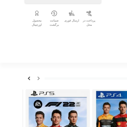
پرداخت در
ارسال فوری
ضمانت
محصول
محل
برگشت
اورجینال