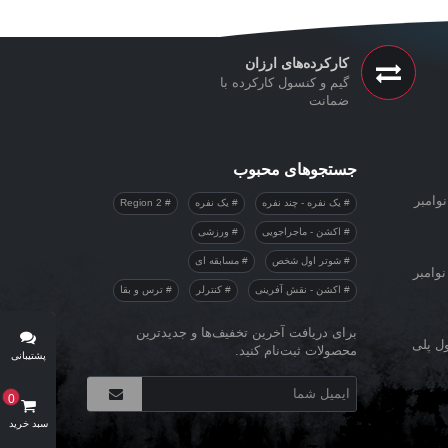
کارکرده‌های ارزان
گیم و کنسول کارکرده با
ضمانت
جستجوهای محبوب
وامبر
یک نفره - چند نفره
یک نفره
Region 2
اکشن - ماجراجویی
ورزشی
شوتر اول شخص
مسابقه ای
نوامبر
اکشن - نقش آفرینی
کنترلر
ترس و بقا
برای دریافت آخرین تخفیف‌ها و جدیدترین
ول پلی
محصولات ثبت‌نام کنید.
پشتیبانی
آنلاین
0
سبد خرید