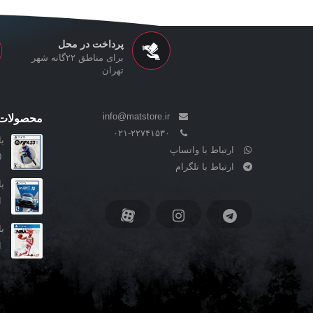
پرداخت در محل
برای مناطق ۲۲گانه شهر
تهران
info@matstore.ir
محصولات 
۰۲۱-۲۲۷۴۱۵۳۰
بازی  23
ارتباط با واتساپ
0
ارتباط با تلگرام
بازی  10
ا
بازی 1
ا