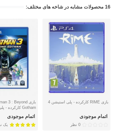
16 محصولات مشابه در شاخه های مختلف:
بازی RIME کارکرده - پلی استیشن 4
بازی n 3 : Beyond
دوست داشتن
دوست داشتن
Gotham کارکرده - پلی استیشن 4
اتمام موجودی
اتمام موجودی
0 نظر
یک ن