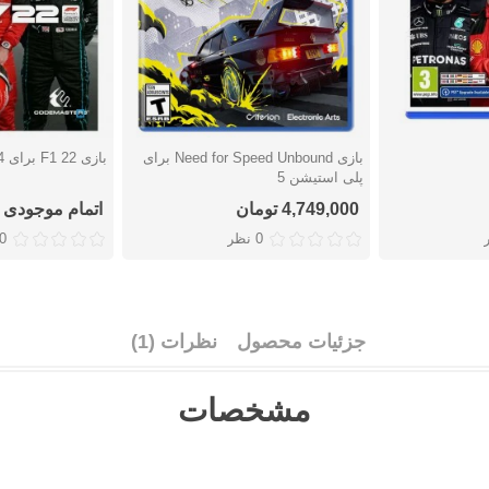
بازی Need for Speed Unbound برای
بازی F1 22 برای PS4
دوست داشتن
دوست دا
پلی استیشن 5
4,749,000 تومان
اتمام موجودی
0 نظر
0 نظ
جزئیات محصول
نظرات (1)
مشخصات