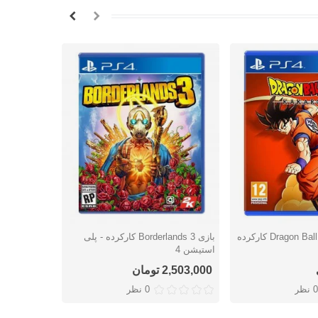
بازی Dragon Ball Z: Kakarot کارکرده
بازی Borderlands 3 کارکرده - پلی
شتن
دوست داشتن
دوس
استیشن 4
استیشن 4
2,503,000 تومان
اتمام موج
0 نظر
0 نظر