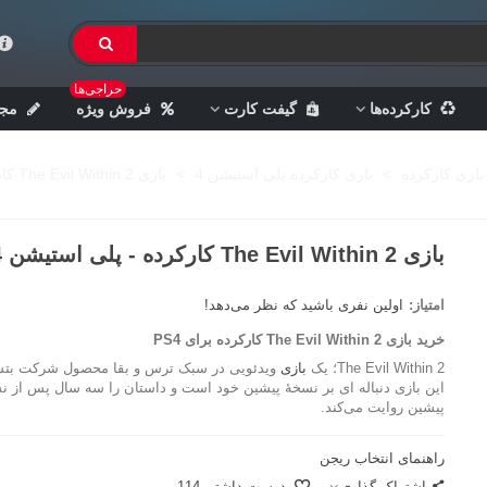
حراجی‌ها
کارکرده‌ها
گیفت کارت
فروش ویژه
مجل
بازی کارکرده
>
بازی کارکرده پلی استیشن 4
>
بازی The Evil Within 2 کارکرده - پلی استیشن 4
بازی The Evil Within 2 کارکرده - پلی استیشن 4
امتیاز:
اولین نفری باشید که نظر می‌دهد!
خرید بازی The Evil Within 2 کارکرده برای PS4
The Evil Within 2
؛ یک
بازی
ویدئویی در سبک ترس و بقا محصول شرکت بتس
این بازی دنباله ای بر نسخهٔ پیشین خود است و داستان را سه سال پس از نس
پیشین روایت می‌کند.
راهنمای انتخاب ریجن