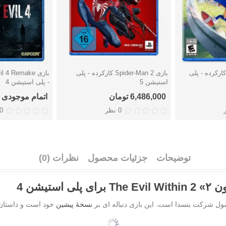
زی Sonic Frontiers کارکرده - پلی
بازی Spider-Man 2 کارکرده - پلی
دوست داشتن
دوست دا
استیشن 5
- پلی استیشن 4
6,486,000 تومان
اتمام موجودی
0 نظر
0 نظ
توضیحات
جزئیات محصول
نظرات (0)
یشن 4
ل شرکت بتسدا است. این بازی دنباله ای بر
نسخهٔ پیشین
خود است و داستان 