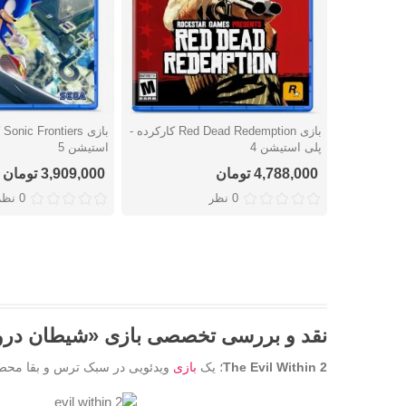
بازی Red Dead Redemption کارکرده -
با
دوست داشتن
دوست داشتن
پلی استیشن 4
استیشن 5
4,788,000 تومان
3,909,000 تومان
0 نظر
0 نظر
نقد و بررسی تخصصی بازی «شیطان درون ۲» The Evil Within 2 برای پلی است
The Evil Within 2
؛ یک
بازی
ویدئویی در سبک ترس و بقا محصو