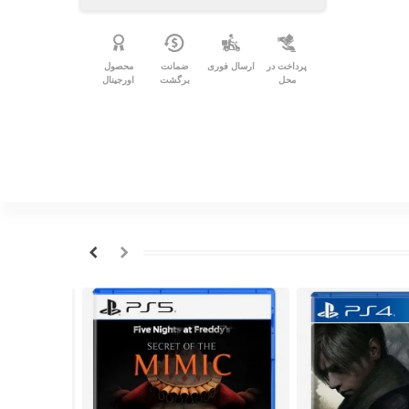
پرداخت در
ارسال فوری
ضمانت
محصول
محل
برگشت
اورجینال