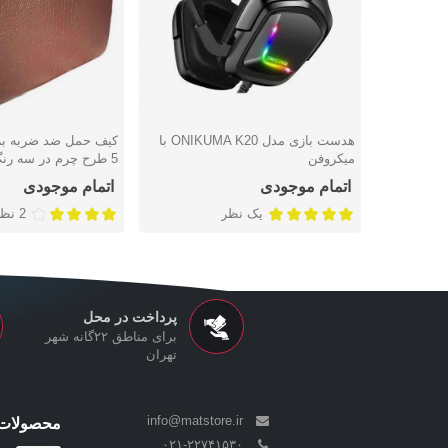
هدست بازی مدل ONIKUMA K20 با
کیف حمل ضد ضربه بر
دوست داشتن
دوست داشتن
میکروفن
5 طرح چرم در سه رنگ
اتمام موجودی
اتمام موجودی
یک نظر
2 نظر
پرداخت در محل
برای مناطق ۲۲گانه شهر
تهران
info@matstore.ir
محصولات 
۰۲۱-۲۲۷۴۱۵۳۰