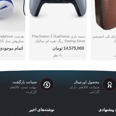
ای پلی استیشن
دسته بازی PlayStation 5 DualSense
دوست داشتن
دوست دا
Sterling Silver رنگ نقره ای متالیک
میکروفن مدل TY-0815
14,575,000 تومان
اتمام موجودی
0 نظر
محصول اورجینال
ضمانت بازگشت
ضمانت کالاهای دارای
مهلت تست کالاهای
گارانتی
کارکرده
پیشنهادی
نوشته‌های اخیر