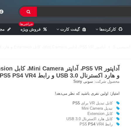
حراجی‌ها
کارکرده‌ها
گیفت کارت
فروش ویژه
مجل
استیشن 5
>
آداپتور PS5 VR، آداپتر Mini Camera، کابل Extension و هارد اکسترنال USB 3.0 و رابط PS5 PS4 VR4
آداپتور PS5 VR، آداپتر 
و هارد اکسترنال USB 3.0 و رابط PS5 PS4 VR4
محصول شرکت:
سونی Sony
امتیاز:
اولین نفری باشید که نظر می‌دهد!
کابل تبدیل VR برای
PS5
تبدیل Mini Camera
کابل Extension
کابل هارد اکسترنال USB 3.0
رابط PS5
VR4
PS4