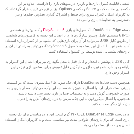
لمسی قابلیت کنترل بازی‌ها و ناوبری در منوهای بازی را داراست. علاوه بر این،
دکمه‌هایی مانند دکمه‌ی Share و دکمه‌ی Options نیز در نزدیکی تاچ پد قرار گرفته‌اند که
به کاربران امکان کنترل سریع برای ضبط و اشتراک گذاری تصاویر، فیلم‌ها و نیز
دسترسی به تنظیمات بازی را می‌دهد.
دسته DualSense Edge با کنسول‌های بازی
PlayStation 5
و کامپیوترهای شخصی
(PC) با سیستم عامل ویندوز سازگاری دارد. با اتصال این دسته به کامپیوترهای شخصی
از طریق کابل USB، می‌توانید از آن برای بازی‌هایی که پشتیبانی از کنترلر دارند استفاده
کنید. همچنین، با اتصال این دسته به کنسول PlayStation 5، می‌توانید به راحتی از آن در
بازی‌های پشتیبانی شده توسط این کنسول استفاده کنید.
کابل USB با پوشش بافت‌دار و قابل قفل با محل نگهداری نیز برای اتصال این کنترلر به
رایانه وجود دارد. همچنین، ماژول جایگزین قابل تعویض برای دسته‌ی بازی نیز در این
کنترلر وجود دارد.
همچنین دسته DualSense Edge دارای جک صوتی ۳.۵ میلی‌متری است که در قسمت
پایینی دسته قرار دارد. با اتصال هدفون یا هدست به این جک، می‌توانید صدای بازی را به
صورت خصوصی گوش دهید و به تنظیمات صدا در بازی دسترسی داشته باشید.
همچنین، با اتصال میکروفون به این جک، می‌توانید در بازی‌های آنلاین به راحتی با
بازیکنان دیگر صحبت کنید.
وزن دسته DualSense Edge تقریبا ۲۴۰ گرم است. این وزن مناسبی برای یک دسته
بازی است که برای بازی‌های طولانی مدت نیز مناسب است و به کاربران امکان استفاده
آسان و راحت از دسته را می‌دهد.