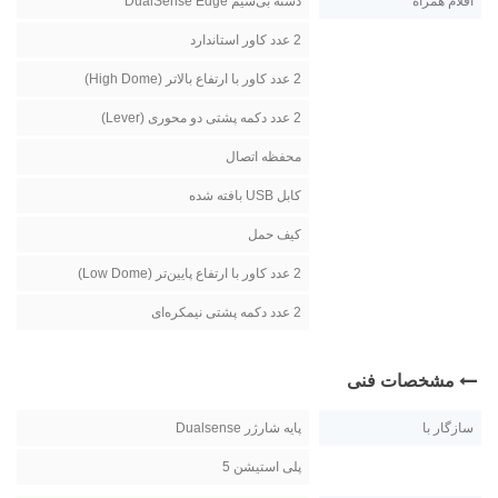
اقلام همراه
دسته بی‌سیم DualSense Edge
2 عدد کاور استاندارد
2 عدد کاور با ارتفاع بالاتر (High Dome)
2 عدد دکمه پشتی دو محوری (Lever)
محفظه اتصال
کابل USB بافته شده
کیف حمل
2 عدد کاور با ارتفاع پایین‌تر (Low Dome)
2 عدد دکمه پشتی نیمکره‌ای
مشخصات فنی
سازگار با
پایه شارژر Dualsense
پلی استیشن 5