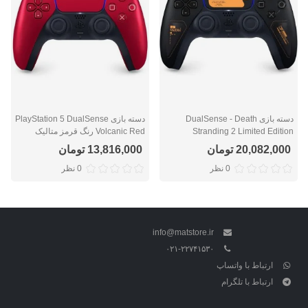
دسته بازی DualSense - Death
دسته بازی PlayStation 5 DualSense
Stranding 2 Limited Edition
Volcanic Red رنگ قرمز متالیک
20,082,000 تومان
13,816,000 تومان
0 نظر
0 نظر
info@matstore.ir
۰۲۱-۲۲۷۴۱۵۳۰
ارتباط با واتساپ
ارتباط با تلگرام