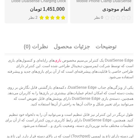
n
Dobe Dualsense Charging Dock
Mobile Phone Clamp DualSense
TP5-0504
Dobe
اتمام موجودی
1,451,000 تومان
0 نظر
2 نظر
توضیحات
جزئیات محصول
نظرات (0)
DualSense Edge یک کنترلر بی‌سیم مخصوص
بازی
‌های رایانه‌ای و کنسول‌های بازی
است که توسط شرکت ایمرسیون دیجیتال طراحی شده است. این کنترلر دارای
طراحی خاصی با قابلیت‌های پیشرفته‌ای است که از آن برای بازی‌های جدید و پیشرفته
استفاده می‌شود.
یکی از ویژگی‌های جذاب DualSense Edge، دکمه‌های بازگشتی قابل نگارش بر روی
پشت دسته است که امکان انجام عملیات‌های بیشتری در بازی‌ها را به کاربران می‌دهد.
همچنین، دسته‌ی بازی DualSense Edge دارای پوشش‌های قابل تعویض است که
می‌توانید برای تغییر شکل و حالت آن‌ها به راحتی از آن‌ها استفاده کنید.
طول تریگر در این کنترلر نیز قابل تنظیم است و می‌توانید آن را به دلخواه خود تنظیم
کنید. همچنین، DualSense Edge دارای رابط کاربری درون کنترلر است که از آن برای
تنظیمات مختلف مانند نورپردازی دسته، وضعیت باتری و... استفاده می‌شود.
این دسته دارای تاچ پد لمسی (Touchpad) است که در بالای دسته قرار دارد. این تاچ پد