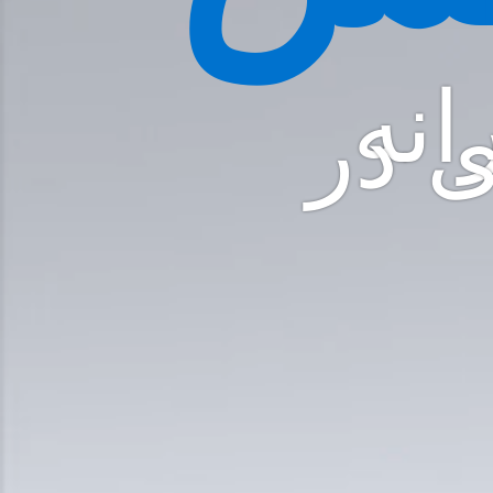
انه
ی در