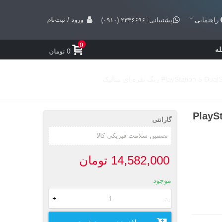
ورود / ثبت‌نام
راهنمایی
پشتیبانی: ۲۳۳۶۶۹۶ (۰۹۱۰)
0
ه
0 تومان
PlaySta
گارانتی
14,582,000 تومان
موجود
+
-