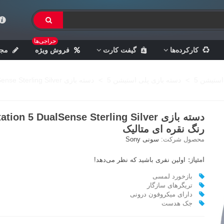
حراجی‌ها
کارکرده‌ها
گیفت کارت
فروش ویژه
مجل
استیشن 5
>
دسته بازی پلی استیشن 5
>
دسته بازی PlayStation 5 DualSense Sterling Silver رنگ نقره ای متالیک
دسته بازی tion 5 DualSense Sterling Silver
رنگ نقره ای متالیک
محصول شرکت:
سونی Sony
امتیاز:
اولین نفری باشید که نظر می‌دهد!
بازخورد لمسی
تریگرهای سازگار
دارای میکروفون درونی
جک هدست