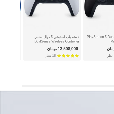
 PlayStation 5 DualSense
دسته پلی استیشن 5 دوال سنس
دسته
شتن
دوست داشتن
دوست
imited Edition
DualSense Wireless Controller
13,508,000 تومان
23,566,000 توما
ر
18 نظر