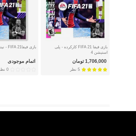
بازی فیفا FIFA 21 کارکرده - پلی
بازی فیفاFIFA 21 - نینتندو سوئیچ
دوست داشتن
دوست داشتن
استیشن 4
1,706,000 تومان
اتمام موجودی
5 نظر
0 نظر