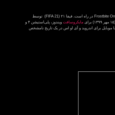
دوباره یک چالش هیجان انگیز دیگر به عنوان یک طرفدار فوتبالبا EA SPORTS FIFA 21، همراه با پشتیبانی از موتور گرافیکی Frostbite One در راه است. فیفا ۲۱ (FIFA 21) توسط
مایکروسافت
ویندوز، پلی‌استیشن ۴ و
 موبایل برای اندروید و آی او اس در یک تاریخ نامشخص