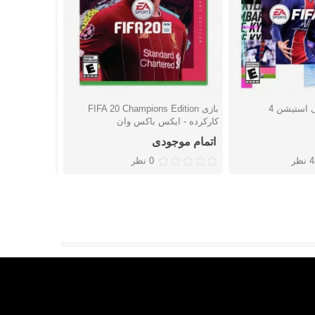
بازی FIFA 20 Champions Edition
بازی FIFA 20 کارکرده - پلی استیشن 4
شتن
دوست داشتن
دوست
کارکرده - ایکس باکس وان
اتمام موجودی
2,236,000 تومان
نظر
0 نظر