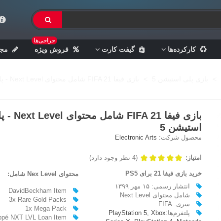
حراجی‌ها
کارکرده‌ها
گیفت کارت
فروش ویژه
مجل
>
بازی پلی استیشن 5
>
بازی فیفا FIFA 21 شامل محتوای Next Level - پلی استیشن 5
بازی فیفا FIFA 21 شامل محتو
استیشن 5
محصول شرکت:
Electronic Arts
امتیاز:
(4 نظر وجود دارد)
خرید بازی فیفا 21 برای PS5
محتوای Nex Level شامل:
انتشار رسمی: ۱۵ مهر ۱۳۹۹
DavidBeckham Item
شامل محتوای Next Level
3x Rare Gold Packs
سری: FIFA
1x Mega Pack
پلتفرم‌ها:
Xbox
,
PlayStation 5
pé NXT LVL Loan Item