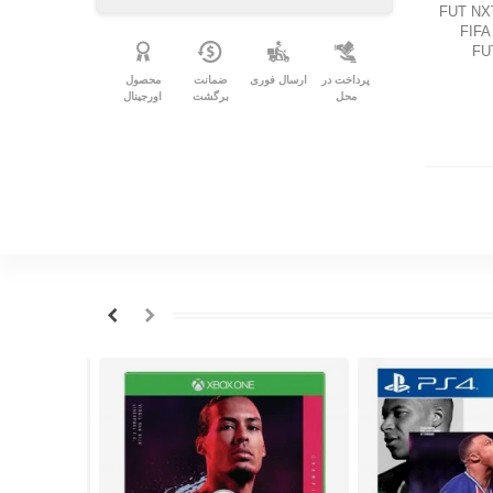
FUT NXT
FIFA
FU
پرداخت در
ارسال فوری
ضمانت
محصول
محل
برگشت
اورجینال