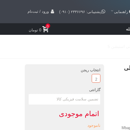
ورود / ثبت‌نام
راهنمایی
پشتیبانی: ۲۳۳۶۶۹۶ (۰۹۱۰)
0
ه
0 تومان
ای Next Level - پلی
انتخاب ریجن
2
گارانتی
اتمام موجودی
ناموجود
Mbap