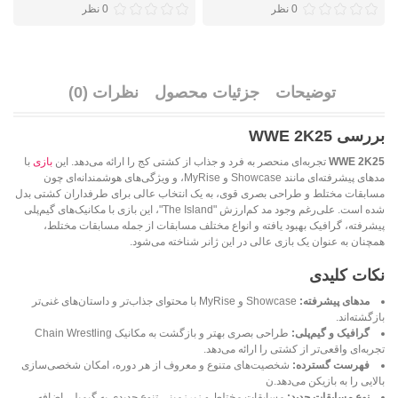
0 نظر
0 نظر
توضیحات
جزئیات محصول
نظرات (0)
بررسی WWE 2K25
WWE 2K25
تجربه‌ای منحصر به فرد و جذاب از کشتی کج را ارائه می‌دهد. این
بازی
با
مدهای پیشرفته‌ای مانند Showcase و MyRise، و ویژگی‌های هوشمندانه‌ای چون
مسابقات مختلط و طراحی بصری قوی، به یک انتخاب عالی برای طرفداران کشتی بدل
شده است. علی‌رغم وجود مد کم‌ارزش "The Island"، این بازی با مکانیک‌های گیم‌پلی
پیشرفته، گرافیک بهبود یافته و انواع مختلف مسابقات از جمله مسابقات مختلط،
همچنان به عنوان یک بازی عالی در این ژانر شناخته می‌شود.
نکات کلیدی
مدهای پیشرفته:
Showcase و MyRise با محتوای جذاب‌تر و داستان‌های غنی‌تر
بازگشته‌اند.
گرافیک و گیم‌پلی:
طراحی بصری بهتر و بازگشت به مکانیک Chain Wrestling
تجربه‌ای واقعی‌تر از کشتی را ارائه می‌دهد.
فهرست گسترده:
شخصیت‌های متنوع و معروف از هر دوره، امکان شخصی‌سازی
بالایی را به بازیکن می‌دهد.ن
نوع مسابقات جدید:
مسابقات مختلط و زیرزمینی تنوع جدیدی به گیم‌پلی اضافه