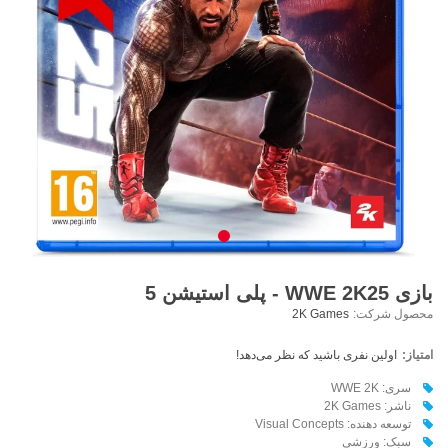
بازی WWE 2K25 - پلی استیشن 5
محصول شرکت:
2K Games
امتیاز:
اولین نفری باشید که نظر می‌دهد!
سری: WWE 2K
ناشر: 2K Games
توسعه دهنده: Visual Concepts
سبک: ورزشی