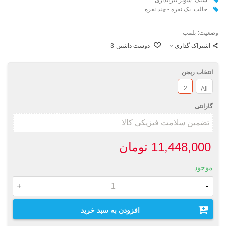
حالت: یک نفره - چند نفره
وضعیت:
پلمپ
اشتراک گذاری
دوست داشتن
3
انتخاب ریجن
2
All
گارانتی
11,448,000 تومان
موجود
+
-
افزودن به سبد خرید