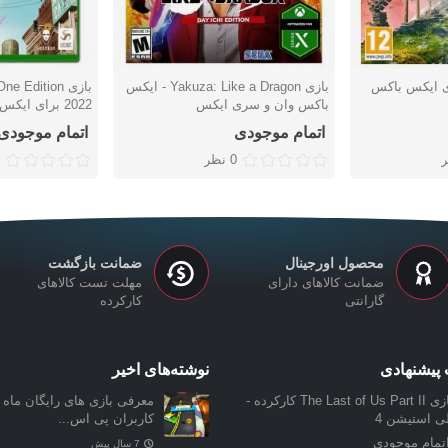
Wild Hea برای ایکس باکس
بازی Yakuza: Like a Dragon - ایکس
بازی  Edition
دوست داشتن
دوست دا
باکس وان و سری ایکس
2022 برای ایکس باکس
اتمام موجودی
اتمام موجودی
0 نظر
محصول اورجینال
ضمانت بازگشت
ضمانت کالاهای دارای
مهلت تست کالاهای
گارانتی
کارکرده
پیشنهادی
نوشته‌های اخیر
بازی The Last of Us Part II کارکرده -
معرفی بازی‌ های رایگان ماه ن
لی استیشن 4
کاربران پی اس...
تمام موجودی
7 سال پیش