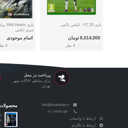
بازی FC 25 - ایکس باکس
بازی rts
دوست داشتن
دوست داشتن
سری ایکس
6,014,000 تومان
اتمام موجودی
0 نظر
0 نظر
پرداخت در محل
برای مناطق ۲۲گانه شهر
تهران
info@matstore.ir
محصولات 
۰۲۱-۲۲۷۴۱۵۳۰
ارتباط با واتساپ
پ
ارتباط با تلگرام
ا