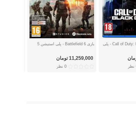
بازی Call of Duty: Black Ops 7 - پلی
بازی Battlefield 6 - پلی استیشن 5
شتن
دوست داشتن
دوست
پلی استیشن 5
11,259,000 تومان
18,217,000 توما
ر
0 نظر