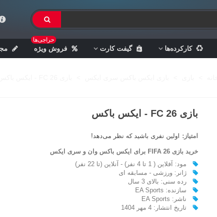
حراجی‌ها
کارکرده‌ها
گیفت کارت
فروش ویژه
مجل
انه
>
بازی
>
بازی ایکس باکس سری ایکس
>
بازی FC 26 - ایکس باکس
بازی FC 26 - ایکس باکس
امتیاز:
اولین نفری باشید که نظر می‌دهد!
خرید بازی FIFA 26
برای ایکس باکس وان و سری ایکس
مود: آفلاین ( 1 تا 4 نفر) - آنلاین (تا 22 نفر)
ژانر: ورزشی - مسابقه ای
رده سنی: بالای 3 سال
سازنده: EA Sports
ناشر: EA Sports
تاریخ انتشار: 4 مهر 1404