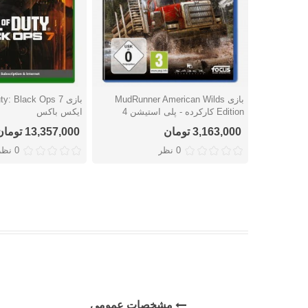
بازی MudRunner American Wilds
دوست داشتن
دوست داشتن
Edition کارکرده - پلی استیشن 4
ایکس باکس
3,163,000 تومان
13,357,000 تومان
0 نظر
0 نظر
مشخصات عمومی