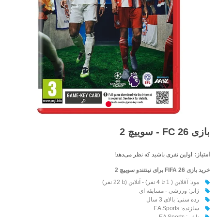
بازی FC 26 - سوییچ 2
امتیاز:
اولین نفری باشید که نظر می‌دهد!
خرید بازی FIFA 26
برای نینتندو سوییچ 2
مود: آفلاین ( 1 تا 4 نفر) - آنلاین (تا 22 نفر)
ژانر: ورزشی - مسابقه ای
رده سنی: بالای 3 سال
سازنده: EA Sports
ناشر: EA Sports