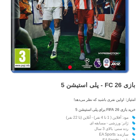
بازی FC 26 - پلی استیشن 5
امتیاز:
اولین نفری باشید که نظر می‌دهد!
خرید بازی FIFA 26
برای پلی استیشن 5
مود: آفلاین ( 1 تا 4 نفر) - آنلاین (تا 22 نفر)
ژانر: ورزشی - مسابقه ای
رده سنی: بالای 3 سال
سازنده: EA Sports
ناشر: EA Sports