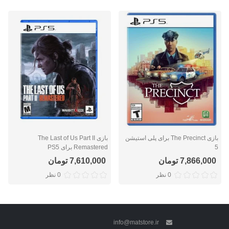
بازی The Precinct برای پلی استیشن
بازی The Last of Us Part II
5
Remastered برای PS5
7,866,000 تومان
7,610,000 تومان
0 نظر
0 نظر
info@matstore.ir