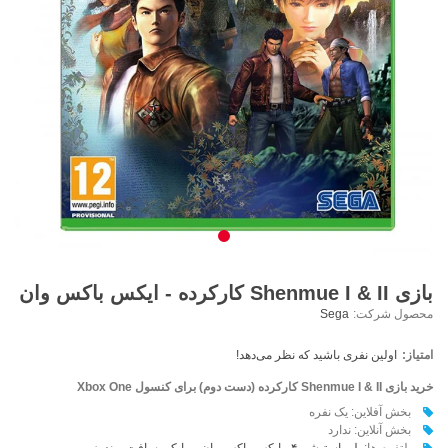
بازی Shenmue I & II کارکرده - ایکس باکس وان
محصول شرکت:
Sega
امتیاز:
اولین نفری باشید که نظر می‌دهد!
خرید بازی
Shenmue I & II کارکرده (دست دوم) برای
کنسول Xbox One
بخش آفلاین: یک نفره
بخش آنلاین: ندارد
پلتفرم ها:
پلی استیشن ۴
-
ایکس باکس وان
-
مایکروسافت
ویندوز