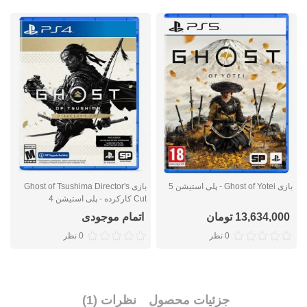
بازی Ghost of Yotei - پلی استیشن 5
بازی Ghost of Tsushima Director's
Cut کارکرده - پلی استیشن 4
پ
13,634,000 تومان
اتمام موجودی
0 نظر
0 نظر
جزئیات محصول
نظرات (1)