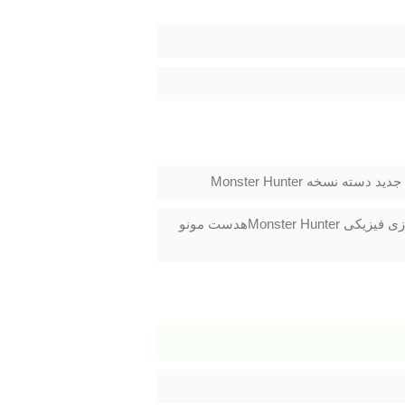
کنسول پرو یک دسته بازی Dual Shock 4 طرح Monster Hunterیک عدد بازی فیزیکی Monster Hunterهدست مونو