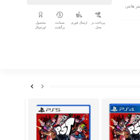
 هانتر،
پرداخت در
ارسال فوری
ضمانت
محصول
محل
برگشت
اورجینال