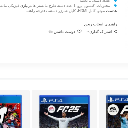
تعداد دسته: 1 دسته
محتویات: کنسول پرو، 1 عدد دسته طرح مانستر هانتر،
بازی
فیزیکی مانستر
هدست
مونو، کابل HDMI، کابل شارژر دسته، دفترچه راهنما
راهنمای انتخاب ریجن
اشتراک گذاری
دوست داشتن
65