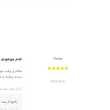
عدم موجودی
Poriya
سلام و وقت تون
برنده زیباییه و 
2019-03-21
آیا این نظر برای شم
پاسخ از مت ا
درود بر شما