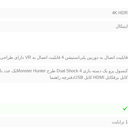
4K HDR
اپتیکال
قابلیت اتصال به دوربین پلی‌استیشن 4 قابلیت اتصال به VR دارای طراحی جدید دسته نسخه Monster Hunter
کابل برقکابل HDMI کابل USBدفترچه راهنما
1 ترابايت