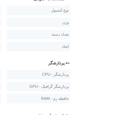
نوع کنسول
وزن
تعداد دسته
ابعاد
پردازشگر
پردازشگر - CPU
پردازشگر گرافیک - GPU
حافظه رم - RAM