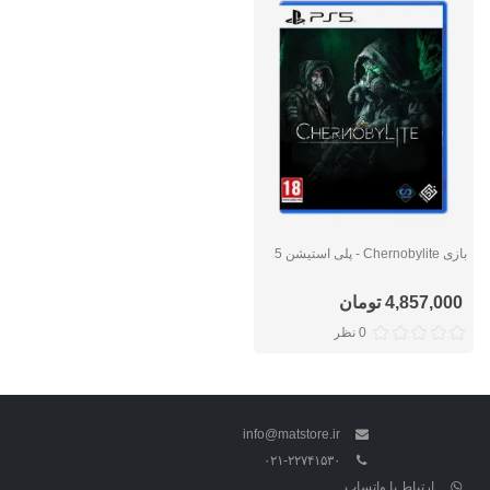
بازی Chernobylite - پلی استیشن 5
4,857,000 تومان
0 نظر
info@matstore.ir
۰۲۱-۲۲۷۴۱۵۳۰
ارتباط با واتساپ