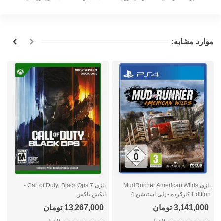
موارد مشابه:
بازی MudRunner American Wilds
بازی Call of Duty: Black Ops 7 -
Edition کارکرده - پلی استیشن 4
ایکس باکس
ا
3,141,000 تومان
13,267,000 تومان