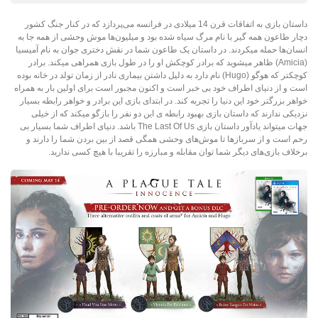
داستان بازی به اتفاقات قرن 14 میلادی در فرانسه ‌می‌پردازد که در کنار جنگ کشور
دچار طاعون همه گیر با نام مرگ سیاه شده بود و میلیون‌ها موش وحشی از همه جا به
انسان‌ها حمله میکردند. در داستان یک طاعون شما در نقش دختری جوان به نام آمیسیا
(Amicia) ظاهر میشوید که برادر کوچکش او را در طول بازی همراهی میکند. برادر
کوچکتر که هوگو (Hugo) نام دارد به دلیل داشتن بیماری نادر از زمان تولد در خانه بوده
است و از دنیای اطراف خود بی خبر است و اکنون مجبور است برای اولین بار به همراه
خواهر بزرگتر خود این دنیا را تجربه کند. در ابتدای بازی این برادر و خواهر رابطه بسیار
نزدیکی ندارند که داستان بازی بهبود رابطه ی این دو نفر را بازگو میکند که از خیلی
جهات میتواند یادآور داستان بازی The Last Of Us باشد. دنیای اطراف شما بسیار بی
رحم است و از سرباز‌ها تا موش‌های وحشی همگی قصد از بین بردن شما را دارند و
برخلاف بازی‌های دیگر شما توان مقابله و مبارزه را تقریبا با هیچ کسی ندارید.