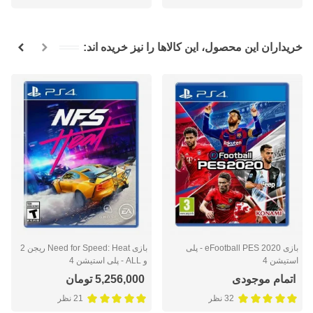
خریداران این محصول، این کالاها را نیز خریده اند:
بازی eFootball PES 2020 - پلی
بازی Need for Speed: Heat ریجن 2
استیشن 4
و ALL - پلی استیشن 4
اتمام موجودی
5,256,000 تومان
32 نظر
21 نظر