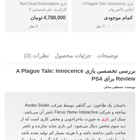
بازی A Plague Tale: Innocence -
بازی Red Dead Redemption
ایکس باکس وان
کارکرده - پلی استیشن 4
ا
اتمام موجودی
4,788,000 تومان
0 نظر
0 نظر
توضیحات
جزئیات محصول
نظرات (3)
بررسی تخصصی بازی A Plague Tale: Innocence
Review برای PS4
نویسنده: مصطفی محکی
داستان یک طاعون: بی گناهی توسط شرکت Asobo Studio
ساخته و شرکت Focus Home Interactive ناشر آن ‌می‌باشد.
سبک این
بازی
به صورت ماجراجویی و مخفی کاری است که از
دید سوم شخص دنبال ‌می‌شود. این بازی شاید سازنده و ناشر
صاحب نا‌می‌ نداشته باشد و با هزینه بسیار کم تولید شده باشد
ولی با داشتن یک داستان جدید و زیبا در کنار گیم پلی جذاب یک