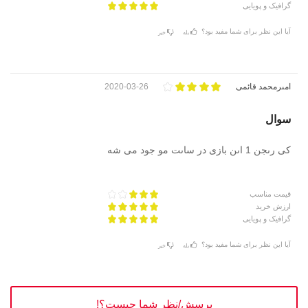
گرافیک و پویایی
آیا این نظر برای شما مفید بود؟
بله
خیر
امىرمحمد قائمى
2020-03-26
سوال
کى رىجن 1 اىن بازى در ساىت مو جود مى شه
قیمت مناسب
ارزش خرید
گرافیک و پویایی
آیا این نظر برای شما مفید بود؟
بله
خیر
پرسش/نظر شما چیست؟!