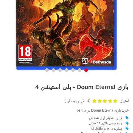
بازی Doom Eternal - پلی استیشن 4
امتیاز:
(4 نظر وجود دارد)
خرید بازیDoom Eternal برای ps4
ژانر: شوتر اول شخص
رده سنی بالای ۱۸ سال
سازنده: id Software