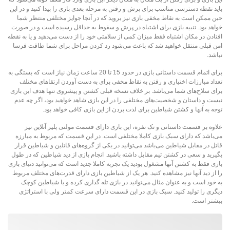
باید نقطه دسترسی مناسب برای پرش و رفتن به مرحله بعدی بازی را پیدا کنید و در این
حین ممکن است به نقاط مخفی بازی نیز بروید که در آنجا جوایز مختلفی منتظر شما
خواهد بود. تنبیه بازی برای اشتباه در پرش و سقوط به حداقل رسیده است و در صورت
افتادن در مکان اشتباه فقط میزان کمی از سلامتی خود را از دست می‌دهید و یا به نقطه
امن قبلی منتقل خواهید شد که باعث می‌شود رد کردن مراحل برای شما طاقت فرسا
نباشد.
برای اتمام قسمت داستانی بازی در حدود 15 تا 20 ساعت زمان نیاز است که بستگی به
تعداد مبارزات اختیاری و رفتن به نقاط مخفی برای به دست آوردن ارتقا‌های مختلف
برای سلاح‌های شما می‌باشد. بر خلاف نسخه قبلی کشتن و پیشروی تنها هدف این بازی
نیست و داستان و شخصیت‌های مختلفی را در این بازی شاهد خواهید بود، اگر چه عدم
توجه به آنها و کشتن شیاطین برای لذت بردن از این بازی کافی خواهد بود.
علاوه بر قسمت داستانی و تک نفره، این بازی دارای قسمت مولتی پلیر آنلاین نیز
می‌باشد که دارای سبک بازی کاملا مختلفی است. در این قسمت که مربوط به مبارزه
قاتل در مقابل شیاطین می‌باشد می‌توانید در یکی از گروه‌های قاتلین و شیاطین قرار
بگیرید و سعی در کشتن تیم مقابل داشته باشید. انجام بازی از دید شیاطین که در طول
بازی فقط به کشتن آنها مشغول بودید یک تجربه کاملا جدید است که می‌توانید دنیای بازی
را از دید آنها نیز مشاهده کنید. هر یک از شیاطین بازی دارای قدرت‌های مختلف مربوط
به خود است و به عنوان مثال می‌توانید در بازی تله گذاری کرده و یا شیاطین کوچک
دیگری را تولید کنید. سبک بازی در این قسمت دارای سرعت کمتر ولی با استراتژی
بیشتر است.