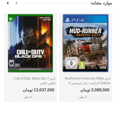
موارد مشابه:
بازی MudRunner American Wilds
بازی Call of Duty: Black Ops 7 -
Edition کارکرده - پلی استیشن 4
ایکس باکس
ا
3,089,000 تومان
13,037,000 تومان
0 نظر
0 نظر