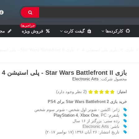
حراجی‌ها
کارکرده‌ها
گیفت کارت
فروش ویژه
مجل
>
بازی
>
بازی پلی استیشن 4
>
بازی Star Wars Battlefront II - پلی استیشن 4
بازی Star Wars Battlefront II - پلی استیشن 4
محصول شرکت:
Electronic Arts
امتیاز:
(2 نظر وجود دارد)
خرید بازی Star Wars Battlefront 2 برای PS4
ژانر: اکشن - شوتر اول شخص - شوتر سوم شخص
پلتفرم‌:
, PC
Xbox One
,
PlayStation 4
رده سنی: بزرگتر از ۱۶ سال
ناشر: Electronic Arts
تاریخ انتشار: ۲۶ آبان ۱۳۹۶ (۱۷ نوامبر ۲۰۱۷)