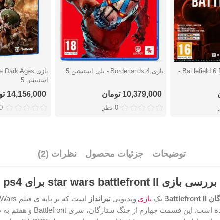
بازی Battlefield 6 Phantom Edition -
بازی Borderlands 4 - پلی استیشن 5
دوست داشتن
دوست دا
استیشن 5
10,379,000 تومان
14,156,000 تومان
0 نظر
0 نظ
توضیحات
جزئیات محصول
نظرات (2)
بررسی بازی star wars battlefront II برای ps4
Battlef
یک
بازی
ویدیویی
تیرانداز
است که بر پایه ی 
ساخته شده است. این قسمت چهارم از جنگ ستارگان