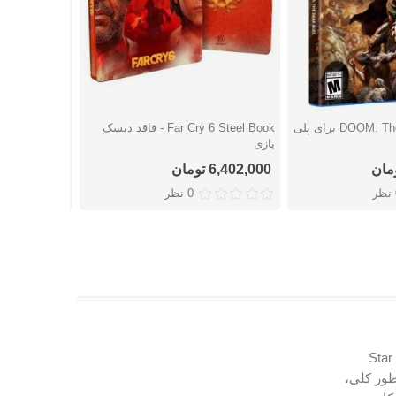
بازی DOOM: The Dark Ages برای پلی
Far Cry 6 Steel Book - فاقد دیسک
شتن
دوست داشتن
دوست
بازی
پلی استیشن 5
6,402,000 تومان
5,359,000 تومان
ر
0 نظر
فیلم Star Wars
، سری Battlefront و هفتم به طور کلی،