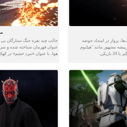
می
ا، پرواز در امتداد حوضه
رپیشه مشهور مانند "هیلنوم
عنوان قهرمان شناخته شده و سربا
هوا، با عنوان «نبرد خشم» در کهکش