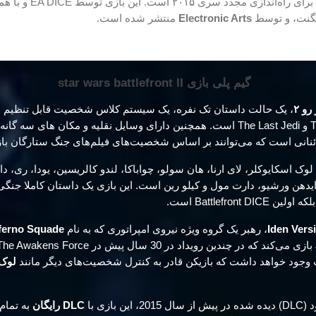
و دنباله‌ای برای راه‌اندازی مجدد سری ۲۰۱۵ است
گنت، و توسط
Electronic Arts
منتشر شده است.
گیم پلی بازی star wars battlefront II
و ۲
، یک حالت داستان تک نفره، یک سیستم کلاس شخصیت قابل تنظیم و
ائنانی است که می‌توانند بر اساس شخصیت‌های فیلم‌های جنگ ستارگان باز
ک اسکایوکلر، لای ارنا، هان سولو، چواباکا، لندو کالریسین، یودا، ری، دا
 ایدهن ورشیو، دارت مول و کیلو رین است. این بازی یک داستان کاملا جنگی 
Battlefron است.
Iden Vers
، رهبر یک گروه ویژه نیروی امپراتوری که به نام
ferno Squade
 وجود خواهد داشت که بازیکن قادر به کنترل شخصیت‌های دیگر مانند
لوک 
بازی با
DLC رایگان
به تمام 