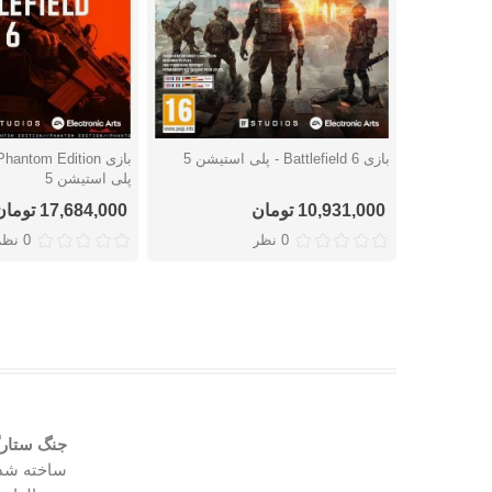
بازی Battlefield 6 - پلی استیشن 5
دوست داشتن
دوست داشتن
پلی استیشن 5
10,931,000 تومان
17,684,000 تومان
0 نظر
0 نظر
جنگ ستارگان ront II