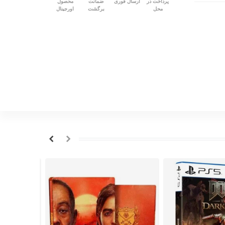
پرداخت در
ارسال فوری
ضمانت
محصول
محل
برگشت
اورجینال