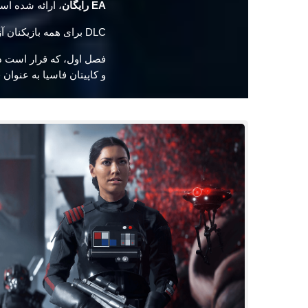
EA رایگان
، ارائه شده اس
DLC برای همه بازیکنان آزاد است و از ساختار فصلی مشابه Overwatch و Rainbow Six Siege استفاده می‌کند.
و کاپیتان فاسیا به عنوان قهرمانان، سیاره Crait به عنوان