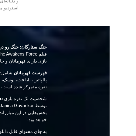
استودیو م
جنگ ستارگان: جنگ رو در ر
بازی دارای قهرمانان و خ
فهرست قهرمانان
شامل: لو
پالپاتین، بابا فت، بوسک،
نفره متمرکز شده است، بلکه اولین t DICE
شخصیت تک نفره بازی
io
بخش‌هایی در این مبارزات
خواهد بود.
به جای محتوای قابل دانلود (DLC) دیده شده در پیش از سال 2015، این 