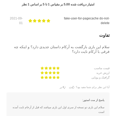
امتیاز دریافت شده
5.00
بر مقیاس
1
تا
5
بر اساس
1
نظر
2021-09-
fake-user-for-pagecache do-not-
01
delete
تفاوت
سلام این بازی بازگشت به آرکام داستان جدیدی دارد؟ و اینکه چه
فرقی با آرکام نایت دارد؟
قیمت مناسب
ارزش خرید
گرافیک و پویایی
آیا این نظر برای شما مفید بود؟
بله
خیر
پاسخ از مت استور:
سلام این بازی دو نسخه از سری اول این بازی میباشد که قبل از آرخام نایت آمده
است