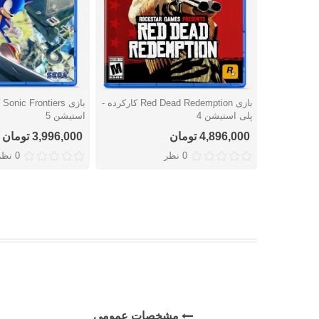
بازی Red Dead Redemption کارکرده -
با
دوست داشتن
دوست داشتن
پلی استیشن 4
استیشن 5
4,896,000 تومان
3,996,000 تومان
0 نظر
0 نظر
مشخصات عمومی