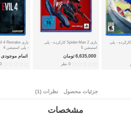
زی Sonic Frontiers کارکرده - پلی
بازی Spider-Man 2 کارکرده - پلی
دوست داشتن
دوست دا
استیشن 5
- پلی استیشن 4
6,635,000 تومان
اتمام موجودی
0 نظر
0 نظ
جزئیات محصول
نظرات (1)
مشخصات