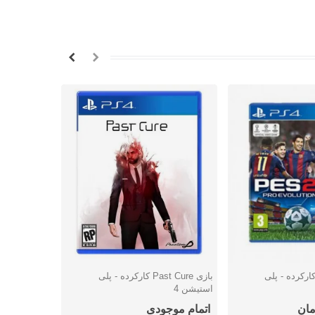
زی PES 2017 کارکرده - پلی
بازی Past Cure کارکرده - پلی
بازی ard
شتن
دوست داشتن
دوس
استیشن 4
کارکرده - پل
اتمام موجودی
2,872,000 توما