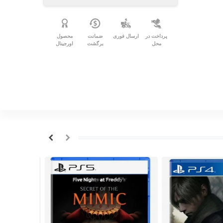
پرداخت در
ارسال فوری
ضمانت
محصول
محل
برگشت
اورجینال