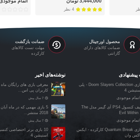
3,444,000 تومان
اتمام موجودی
4 نظر
محصول اورجینال
ضمانت بازگشت
ضمانت کالاهای دارای
مهلت تست کالاهای
گارانتی
کارکرده
پیشنهادی
نوشته‌های اخیر
بازی Doom Slayers Collection - پلی
معرفی بازی‌ های رایگان ماه ن
ستیشن 4
کاربران پی اس...
تمام موجودی
7 سال پیش
کیف کنسول PS4 آی گیمر مدل The
5 بازی مهمی که در ماه آبان 
Evil Within
2018 منتشر...
تمام موجودی
7 سال پیش
بازی Quantum Break کارکرده - ایکس
10 بازی برتر اختصاصی کنس
اکس وان
استیشن 4