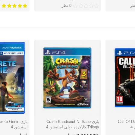
ظر
0 نظر
Call Of Dut
بازی Crash Bandicoot N. Sane
دوست داشتن
دوست دا
4
Trilogy کارکرده - پلی استیشن 4
استیشن 4