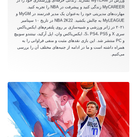
ورزش در MyTEAM بسازید. زندگی حرفه‌ای ورزشکاری خود را در
MyCAREER زندگی کنید و پیشرفت در NBA را تجربه کنید.
مهارت‌های مدیریتی خود را به‌عنوان یک مدیر قدرتمند در MyGM و
MyLEAGUE به چالش بکشید. NBA 2K22 در تاریخ ۱۰ سپتامبر
۲۰۲۱ در ژانر ورزشی و شبیه‌سازی بر روی پلتفرم‌های ایکس‌باکس
سری X و S، PS4، PS5، ایکس‌باکس وان، اپل آرکید، نینتندو سوییچ
و PC منتشر شد. این بازی نقدهای مثبت و منفی فراوانی را به
همراه داشته است و ما در ادامه از جنبه‌های مختلف آن را بررسی
می‌کنیم.