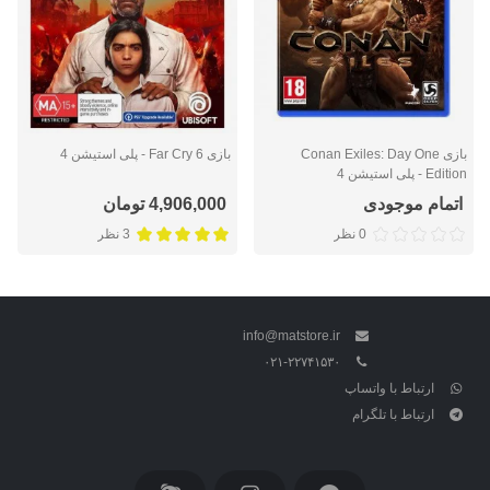
بازی Conan Exiles: Day One
بازی Far Cry 6 - پلی استیشن 4
Edition - پلی استیشن 4
اتمام موجودی
4,906,000 تومان
0 نظر
3 نظر
info@matstore.ir
۰۲۱-۲۲۷۴۱۵۳۰
ارتباط با واتساپ
ارتباط با تلگرام