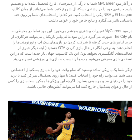
در آغاز مود MyCareer شما به تازگی از دبیرستان فارغ‌التحصیل شده‌اید و تصمیم
دارید حرفه‌ی خود را در رشته‌ی بسکتبال شروع کنید. شما می‌توانید از میان کالج،
G-League و NBA یکی را انتخاب کنید. هر کدام از انتخاب‌های شما بر روی خط
داستانی تاثیر می‌گذارد و نتایج خاص خود را خواهد داشت.
در مود MyCareer تغییرات بیشتری به‌چشم می‌خورد. این مود تماما در محیطی به
نام The City صورت می‌گیرد. در این مود مالتی‌پلیر بازیکنان می‌توانند هرکاری، از
خرید لباس‌های جدید گرفته تا شرکت کردن در بازی‌های پیک آپ و تورنومنت‌ها را
انجام دهند. به نوعی انگار در حال بازی کردن GTA هستید (البته دیگر خبری از
فعالیت‌های گانگستری نخواهد بود). این یک کانسپت جهان باز جدید است که در این
نسخه‌ی بازی معرفی می‌شود و دیدها را نسبت به بازی‌های ورزشی تغییر می‌دهد.
دیگر شما یک بازیکن ساده نیستید که تماو وقت خود را به بازی بسکتبال اختصاص
دهد. شما می‌توانید راه خود را انتخاب کنید؛ یا تنها روی بسکتبال تمرکز کنید یا برند
خود را در دنیای مد و موسیقی بسازید. اگرچه این ویژگی‌ها ممکن است بازی را کمی
از حال و هوای بسکتبال خارج کنند اما می‌توانند آپشن‌های جالبی باشند.