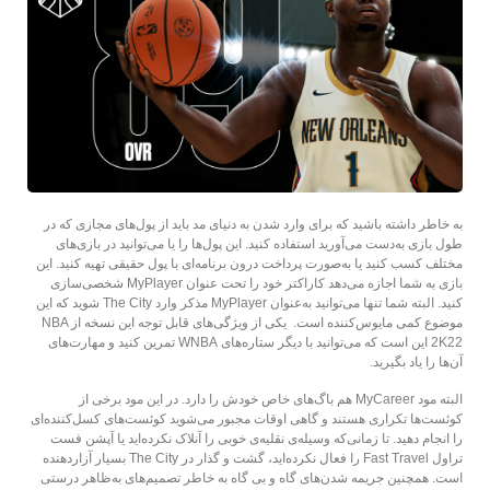
به خاطر داشته باشید که برای وارد شدن به دنیای مد باید از پول‌های مجازی که در
طول بازی به‌دست می‌آورید استفاده کنید. این پول‌ها را یا می‌توانید در بازی‌های
مختلف کسب کنید یا به‌صورت پرداخت درون برنامه‌ای با پول حقیقی تهیه کنید. این
بازی به شما اجازه می‌دهد کاراکتر خود را تحت عنوان MyPlayer شخصی‌سازی
کنید. البته شما تنها می‌توانید به‌عنوان MyPlayer مذکر وارد The City شوید که این
موضوع کمی مایوس‌کننده است. یکی از ویژگی‌های قابل توجه این نسخه از NBA
2K22 این است که می‌توانید با دیگر ستاره‌های WNBA تمرین کنید و مهارت‌های
آن‌ها را یاد بگیرید.
البته مود MyCareer هم باگ‌های خاص خودش را دارد. در این مود برخی از
کوئست‌ها تکراری هستند و گاهی اوقات مجبور می‌شوید کوئست‌های کسل‌کننده‌ای
را انجام دهید. تا زمانی‌که وسیله‌ی نقلیه‌ی خوبی را آنلاک نکرده‌اید یا آپشن فست
تراول Fast Travel را فعال نکرده‌اید، گشت و گذار در The City بسیار آزاردهنده
است. همچنین جریمه شدن‌های گاه و بی گاه به خاطر تصمیم‌های به‌ظاهر درستی