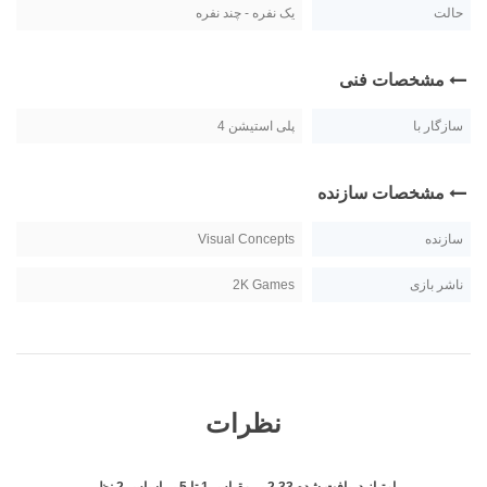
حالت
یک نفره - چند نفره
مشخصات فنی
سازگار با
پلی استیشن 4
مشخصات سازنده
سازنده
Visual Concepts
ناشر بازی
2K Games
نظرات
امتیاز دریافت شده
2.33
بر مقیاس
1
تا
5
بر اساس
2
نظر