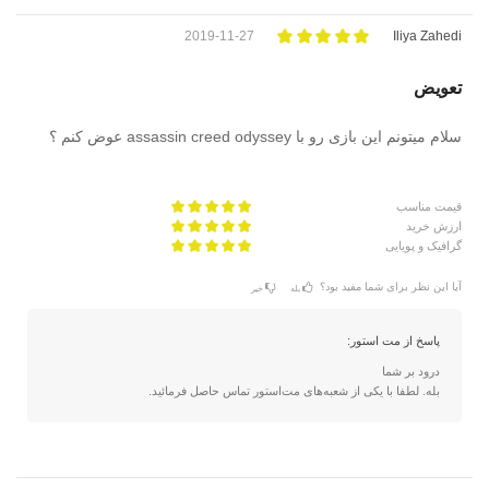
2019-11-27
Iliya Zahedi
تعویض
سلام میتونم این بازی رو با assassin creed odyssey عوض کنم ؟
قیمت مناسب
ارزش خرید
گرافیک و پویایی
آیا این نظر برای شما مفید بود؟
بله
خیر
پاسخ از مت استور:
درود بر شما
بله. لطفا با یکی از شعبه‌های مت‌استور تماس حاصل فرمائيد.