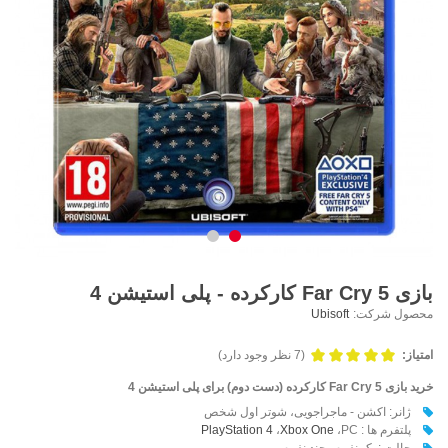
بازی Far Cry 5 کارکرده - پلی استیشن 4
محصول شرکت:
Ubisoft
امتیاز:
(7 نظر وجود دارد)
خرید بازی Far Cry 5
کارکرده (دست دوم)
برای پلی استیشن 4
ژانر: اکشن - ماجراجویی، شوتر اول شخص
پلتفرم ها :
،PC
Xbox One
،
PlayStation 4
حالت : یک نفره - چند نفره