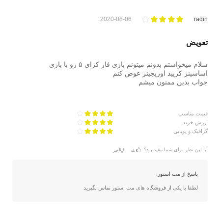
2020-08-06
radin
تعویض
سلام میخواستم بدونم میتونم بازی فار کرای ۵ رو با بازی
اساسینز کریید اوریجینز عوض کنم
جواب بدین ممنون میشم
قیمت مناسب
ارزش خرید
گرافیک و پویایی
آیا این نظر برای شما مفید بود؟
بله
خیر
پاسخ از مت استور:
لطفا با یکی از فروشگاه های مت استور تماس بگیرید