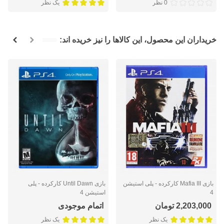
0 نظر
یک نظر
خریداران این محصول، این کالاها را نیز خریده اند:
بازی Mafia III کارکرده - پلی استیشن
بازی Until Dawn کارکرده - پلی
4
استیشن 4
2,203,000 تومان
اتمام موجودی
یک نظر
یک نظر