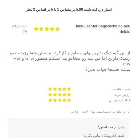
امتیاز دریافت شده
5.00
بر مقیاس
1
تا
5
بر اساس
2
نظر
2021-07-
fake-user-for-pagecache do-not-
24
delete
از این گیم دیگ ندارین ولی منظورم کارکرده نیستش شما رزیدنت دو
ریمیک دارین اما من سه رو میخامو پیدا نمیکنم هینطور GTA و Fall
guy
میشه همینجا جواب بدین؟
قیمت مناسب
ارزش خرید
گرافیک و پویایی
آیا این نظر برای شما مفید بود؟
بله
خیر
پاسخ از مت استور:
لطفا با فروشگاه تماس بگیرید