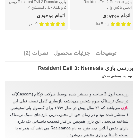
بازی Resident Evil 2 Remake -
بازی Resident Evil 2 Remake ریجن
ایکس باکس وان
2 و ALL - پلی استیشن 4
ا
اتمام موجودی
اتمام موجودی
5 نظر
9 نظر
توضیحات
جزئیات محصول
نظرات (2)
بررسی بازی Resident Evil 3: Nemesis
نویسنده: مصطفی محکی
رزیدنت ایول 3 ساخته و منتشر شده توسط شرکت کپکام (Capcom)که
در سبک ترسناک سوم شخص می‌باشد، بازسازی کامل نسخه قبلی این
بازی
می‌باشد که ۲۱ سال پیش در سال ۱۹۹۹ برای کنسول پلی‌استیشین
۱ منتشر شده بود و در زمان خود از محبوب‌ترین بازی‌های سبک ترسناک
شناخته می‌شد . این بازی همچنین در کنار قسمت داستانی تک نفره
دارای بخش آنلاین چند نفره به نام Resistance می‌باشد که همراه با
نسخه داستانی بازی منتشر می‌شود .