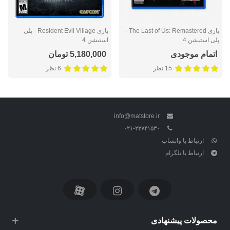
بازی The Last of Us: Remastered -
بازی Resident Evil Village - پلی
پلی استیشن 4
استیشن 4
اتمام موجودی
5,180,000 تومان
15 نظر
6 نظر
info@matstore.ir
۰۲۱-۲۲۷۴۱۵۳۰
ارتباط با واتساپ
ارتباط با تلگرام
محصولات پیشنهادی