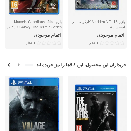
بازی Madden NFL 16 کارکرده - پلی
بازی Marvel's Guardians of the
استیشن 4
Galaxy: The Telltale Series کارکرده
- پلی استیشن 4
اتمام موجودی
اتمام موجودی
0 نظر
0 نظر
خریداران این محصول، این کالاها را نیز خریده اند: