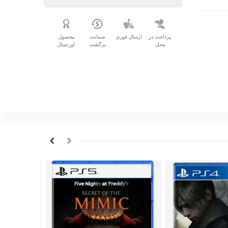
پرداخت در
ارسال فوری
ضمانت
محصول
محل
برگشت
اورجینال