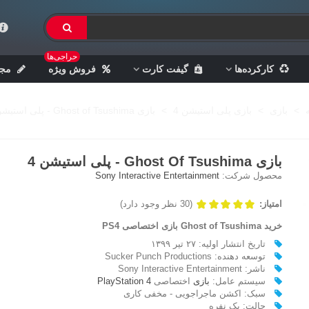
حراجی‌ها
کارکرده‌ها
گیفت کارت
فروش ویژه
مجل
>
بازی
>
بازی پلی استیشن 4
>
بازی Ghost of Tsushima - پلی استیشن 4
بازی Ghost Of Tsushima - پلی استیشن 4
محصول شرکت:
Sony Interactive Entertainment
امتیاز:
(30 نظر وجود دارد)
خرید Ghost of Tsushima بازی اختصاصی PS4
تاریخ انتشار اولیه: ۲۷ تیر ۱۳۹۹
توسعه دهنده: Sucker Punch Productions
ناشر: Sony Interactive Entertainment
سیستم عامل:
بازی
اختصاصی
PlayStation 4
سبک: اکشن ماجراجویی - مخفی کاری
حالت: یک نفره