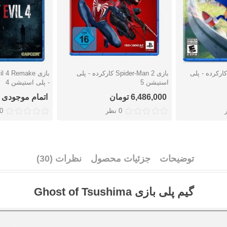
زی Sonic Frontiers کارکرده - پلی
بازی Spider-Man 2 کارکرده - پلی
دوست داشتن
دوست دا
استیشن 5
- پلی استیشن 4
6,486,000 تومان
اتمام موجودی
0 نظر
0 نظ
توضیحات
جزئیات محصول
نظرات (30)
گیم پلی بازی Ghost of Tsushima