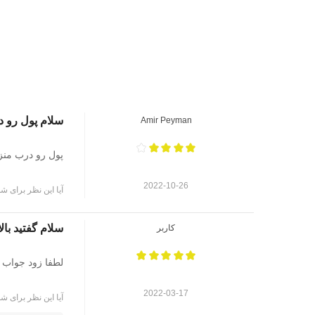
سلام پول رو د
Amir Peyman
پول رو درب منزل
2022-10-26
آیا این نظر برای شم
سلام گفتید بالای ۱۸ سال از نظر اینکه سخته بازی گفتید یا دلی
کاربر
لطفا زود جواب بد
2022-03-17
آیا این نظر برای شم