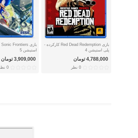
بازی Red Dead Redemption کارکرده -
با
دوست داشتن
دوست داشتن
پلی استیشن 4
استیشن 5
4,788,000 تومان
3,909,000 تومان
0 نظر
0 نظر