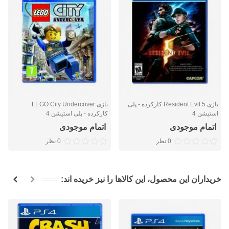
بازی Resident Evil 5 کارکرده - پلی
بازی LEGO City Undercover
استیشن 4
کارکرده - پلی استیشن 4
اتمام موجودی
اتمام موجودی
0 نظر
0 نظر
خریداران این محصول، این کالاها را نیز خریده اند: