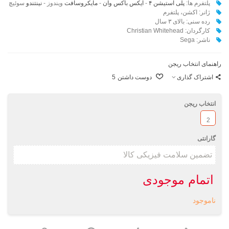
پلتفرم ها:
پلی استیشن ۴
-
ایکس باکس وان
-
مایکروسافت
ویندوز -
نینتندو
سوئیچ
ژانر: اکشن، پلتفرم
رده سنی: بالای ۳ سال
کارگردان: Christian Whitehead
ناشر:‌
Sega
راهنمای انتخاب ریجن
اشتراک گذاری
دوست داشتن
5
انتخاب ریجن
2
گارانتی
اتمام موجودی
ناموجود