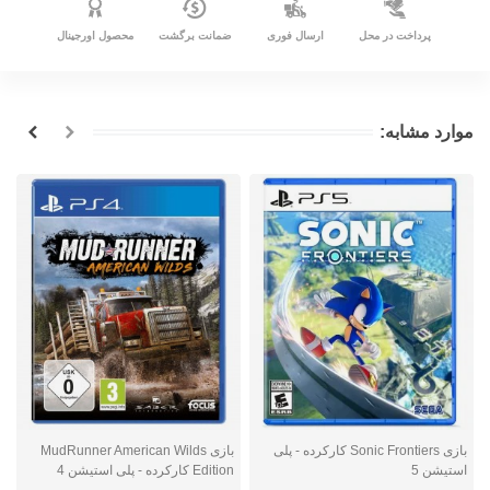
پرداخت در محل
ارسال فوری
ضمانت برگشت
محصول اورجینال
موارد مشابه:
بازی Sonic Frontiers کارکرده - پلی
بازی MudRunner American Wilds
استیشن 5
Edition کارکرده - پلی استیشن 4
ا