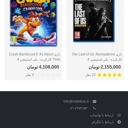
بازی The Last of Us: Remastered
بازی Crash Bandicoot 4: It's About
کارکرده - پلی استیشن 4
Time کارکرده - پلی استیشن 4
2,155,000 تومان
4,108,000 تومان
23 نظر
0 نظر
info@matstore.ir
۰۲۱-۲۲۷۴۱۵۳۰
ارتباط با واتساپ
ارتباط با تلگرام