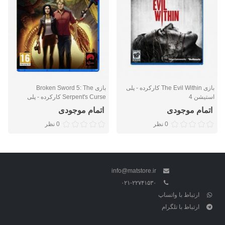
بازی The Evil Within کارکرده - پلی
بازی Broken Sword 5: The
استیشن 4
Serpent's Curse کارکرده - پلی
استیشن 4
اتمام موجودی
اتمام موجودی
0 نظر
0 نظر
info@matstore.ir
۰۲۱-۲۲۷۴۱۵۳۰
ارتباط با واتساپ
ارتباط با تلگرام