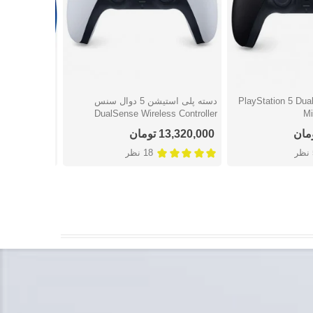
 PlayStation 5 DualSense
دسته پلی استیشن 5 دوال سنس
دسته
شتن
دوست داشتن
دوست
imited Edition
DualSense Wireless Controller
13,320,000 تومان
23,238,000 توما
ر
18 نظر