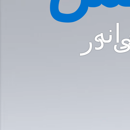
انه
ی در