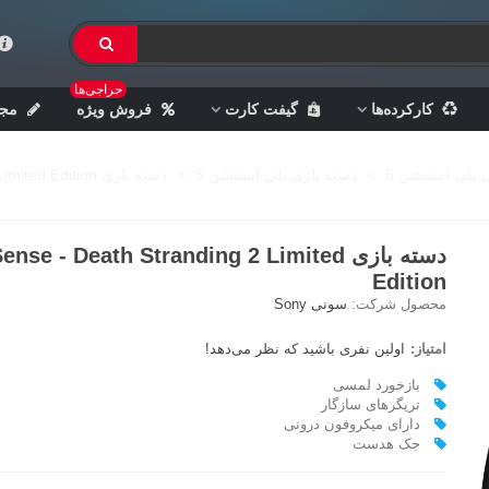
حراجی‌ها
کارکرده‌ها
گیفت کارت
فروش ویژه
مجل
ی پلی استیشن 5
>
دسته بازی پلی استیشن 5
>
دسته بازی DualSense - Death Stranding 2 Limited Edition
دسته بازی nse - Death Stranding 2 Limited
Edition
محصول شرکت:
سونی Sony
امتیاز:
اولین نفری باشید که نظر می‌دهد!
بازخورد لمسی
تریگرهای سازگار
دارای میکروفون درونی
جک هدست