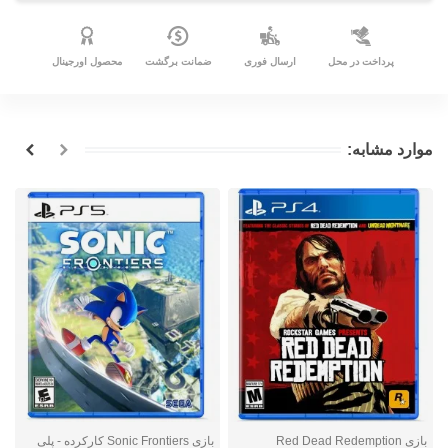
پرداخت در محل
ارسال فوری
ضمانت برگشت
محصول اورجینال
موارد مشابه:
بازی Red Dead Redemption
بازی Sonic Frontiers کارکرده - پلی