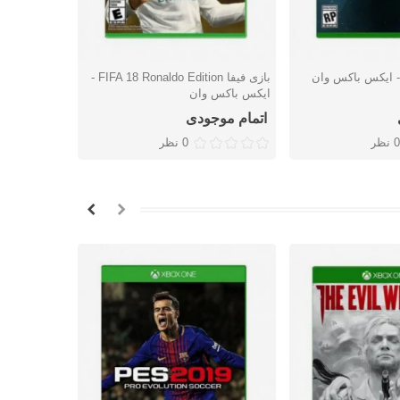
بازی فیفا FIFA 18 Ronaldo Edition -
بازی Dying Light - ایکس باکس وان
شتن
دوست داشتن
دوس
ایکس باکس وان
اتمام موجودی
اتمام موج
0 نظر
0 نظر