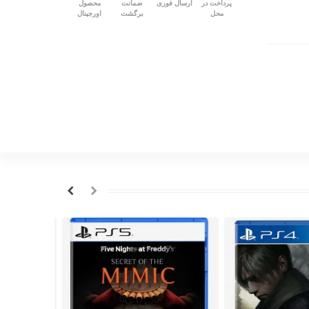
پرداخت در
ارسال فوری
ضمانت
محصول
محل
برگشت
اورجینال