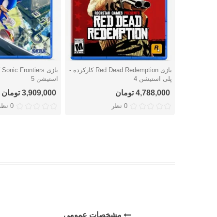
بازی Red Dead Redemption کارکرده -
با
دوست داشتن
دوست داشتن
پلی استیشن 4
استیشن 5
4,788,000 تومان
3,909,000 تومان
0 نظر
0 نظر
مشخصات عمومی