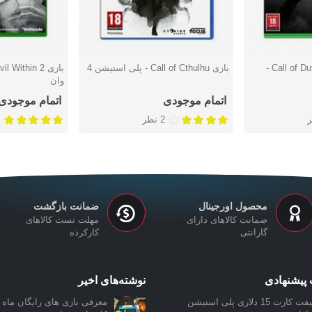
بازی Call of Duty: Black Ops 4 -
بازی Call of Cthulhu - پلی استیشن 4
دوست داشتن
دوست دا
وان
اتمام موجودی
اتمام موجودی
2 نظر
محصول اورجینال
ضمانت بازگشت
ضمانت کالاهای دارای
مهلت تست کالاهای
گارانتی
کارکرده
پیشنهادی
نوشته‌های اخیر
گیفت کارت 15 دلاری پلی استیشن
معرفی بازی‌ های رایگان ماه ن