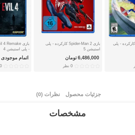
زی Sonic Frontiers کارکرده - پلی
بازی Spider-Man 2 کارکرده - پلی
دوست داشتن
دوست دا
استیشن 5
- پلی استیشن 4
6,486,000 تومان
اتمام موجودی
0 نظر
0 نظ
جزئیات محصول
نظرات (0)
مشخصات