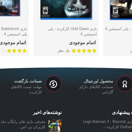
بازی Until Dawn کارکرده - پلی
دوست داشتن
دوست دا
استیشن 4
پلی استیشن 4
اتمام موجودی
اتمام موجودی
یک نظر
محصول اورجینال
ضمانت بازگشت
ضمانت کالاهای دارای
مهلت تست کالاهای
گارانتی
کارکرده
پیشنهادی
نوشته‌های اخیر
بازی Lego Batman 3 : Beyond
معرفی بازی‌ های رایگان ماه ن
Got کارکرده -...
کاربران پی اس...