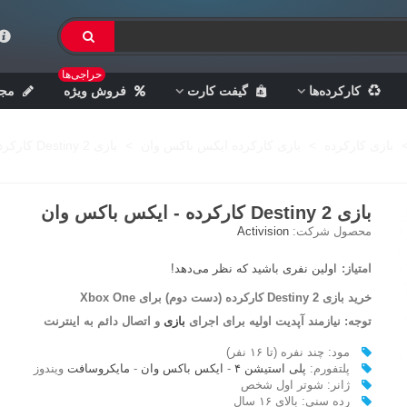
حراجی‌ها
کارکرده‌ها
گیفت کارت
فروش ویژه
مجل
بازی کارکرده
>
بازی کارکرده ایکس باکس وان
>
بازی Destiny 2 کارکرده - ایکس باکس وان
بازی Destiny 2 کارکرده - ایکس باکس وان
محصول شرکت:
Activision
امتیاز:
اولین نفری باشید که نظر می‌دهد!
خرید بازی Destiny
2 کارکرده (دست دوم) برای Xbox One
توجه:
نیازمند آپدیت اولیه برای اجرای
بازی
و اتصال دائم به اینترنت
مود: چند نفره (تا ۱۶ نفر)
پلتفورم:
پلی استیشن ۴
-
ایکس باکس وان
-
مایکروسافت
ویندوز
ژانر: شوتر اول شخص
رده سنی: بالای ۱۶ سال