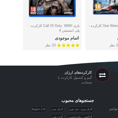
بازی Star Wars Battlefront کارکرده -
بازی Call Of Duty: WWII کارکرده -
شتن
دوست داشتن
پلی استیشن 4
اتمام موجودی
2 نظر
23 نظر
کارکرده‌های ارزان
گیم و کنسول کارکرده با
ضمانت
جستجوهای محبوب
وامبر
یک نفره - چند نفره
یک نفره
Region 2
اکشن - ماجراجویی
ورزشی