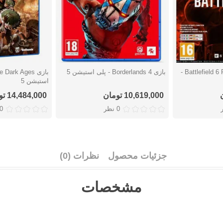
بازی Battlefield 6 Phantom Edition -
بازی Borderlands 4 - پلی استیشن 5
دوست داشتن
دوست دا
استیشن 5
10,619,000 تومان
14,484,000 تومان
0 نظر
0 نظ
جزئیات محصول
نظرات (0)
مشخصات