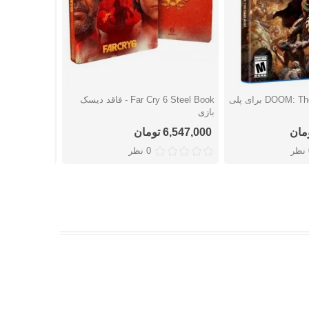
بازی DOOM: The Dark Ages برای پلی
Far Cry 6 Steel Book - فاقد دیسک
شتن
دوست داشتن
دوست
بازی
پلی استیشن 5
6,547,000 تومان
5,481,000 تومان
ر
0 نظر