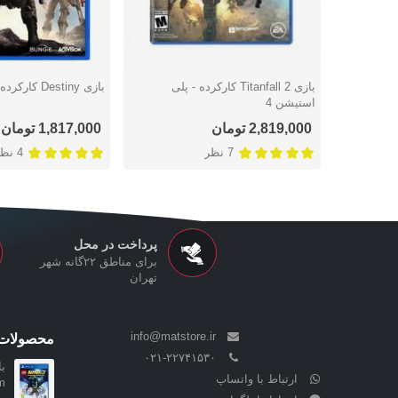
بازی Titanfall 2 کارکرده - پلی
بازی Destiny کارکرده - پلی استیشن 4
دوست داشتن
دوست داشتن
استیشن 4
2,819,000 تومان
1,817,000 تومان
7 نظر
4 نظر
پرداخت در محل
برای مناطق ۲۲گانه شهر
تهران
info@matstore.ir
محصولات 
۰۲۱-۲۲۷۴۱۵۳۰
ارتباط با واتساپ
ham