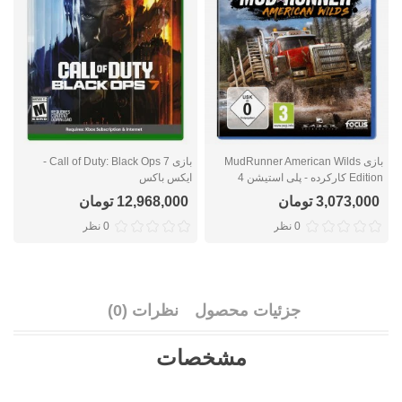
بازی MudRunner American Wilds
بازی Call of Duty: Black Ops 7 -
Edition کارکرده - پلی استیشن 4
ایکس باکس
ا
3,073,000 تومان
12,968,000 تومان
0 نظر
0 نظر
جزئیات محصول
نظرات (0)
مشخصات