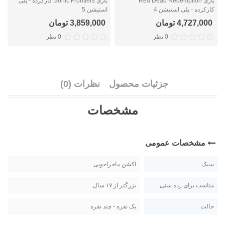
بازی Red Dead Redemption
بازی Sonic Frontiers کارکرده - پلی
کارکرده - پلی استیشن 4
استیشن 5
ک
4,727,000 تومان
3,859,000 تومان
0 نظر
0 نظر
جزئیات محصول
نظرات (0)
مشخصات
مشخصات عمومی
سبک
اکشن ماجراجویی
مناسب برای رده سنی
بزرگتر از ۱۷ سال
حالت
یک نفره - چند نفره