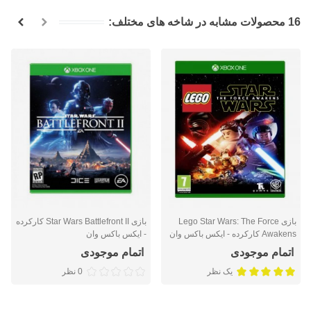
16 محصولات مشابه در شاخه های مختلف:
بازی Lego Star Wars: The Force
بازی Star Wars Battlefront II کارکرده
Awakens کارکرده - ایکس باکس وان
- ایکس باکس وان
اتمام موجودی
اتمام موجودی
یک نظر
0 نظر