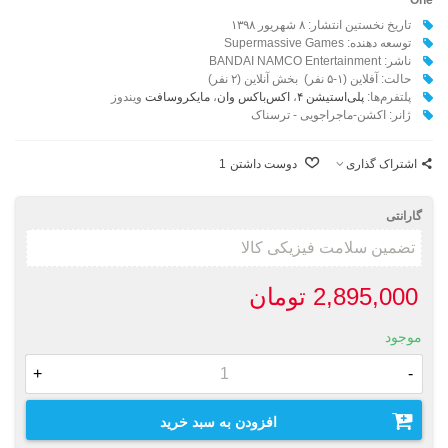
تاریخ نخستین انتشار: ۸ شهریور ۱۳۹۸
توسعه دهنده: Supermassive Games
ناشر: BANDAI NAMCO Entertainment
حالت: آفلاین (۱-۵ نفر) بخش آنلاین (۲ نفر)
پلتفرم‌ها:
پلی‌استیشن ۴
،
اکس‌باکس وان
،
مایکروسافت
ویندوز
ژانر: اکشن-ماجراجویی - ترسناک
اشتراک گذاری
دوست داشتن
1
گارانتی
2,895,000 تومان
موجود
+
-
افزودن به سبد خرید